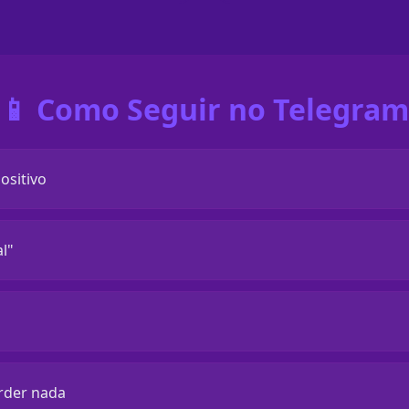
📱 Como Seguir no Telegram
ositivo
l"
erder nada