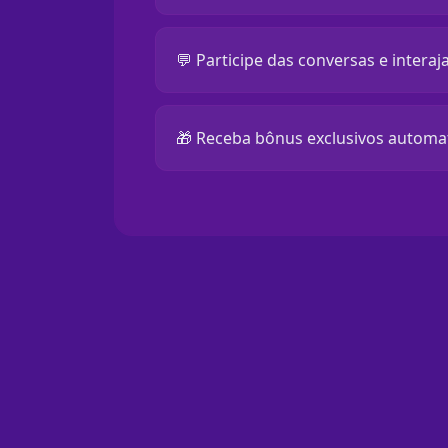
💬 Participe das conversas e interaj
🎁 Receba bônus exclusivos autom