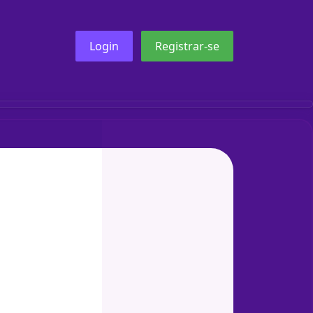
Login
Registrar-se