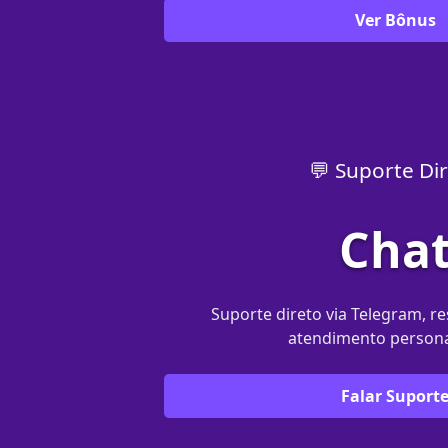
Ver Bônus
💬 Suporte Di
Cha
Suporte direto via Telegram, r
atendimento persona
Falar Suport