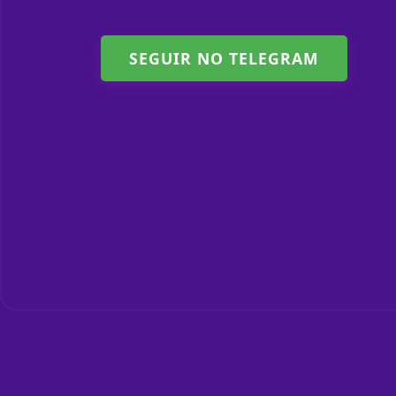
SEGUIR NO TELEGRAM