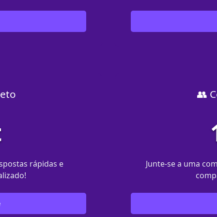
reto
👥 
t
espostas rápidas e
Junte-se a uma com
lizado!
compa
e