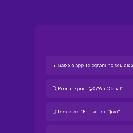
📱 Baixe o app Telegram no seu disp
🔍 Procure por "@07WinOficial"
👆 Toque em "Entrar" ou "Join"