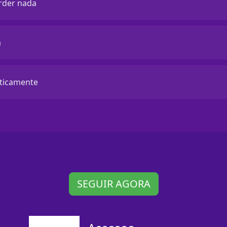
erder nada
a
aticamente
SEGUIR AGORA