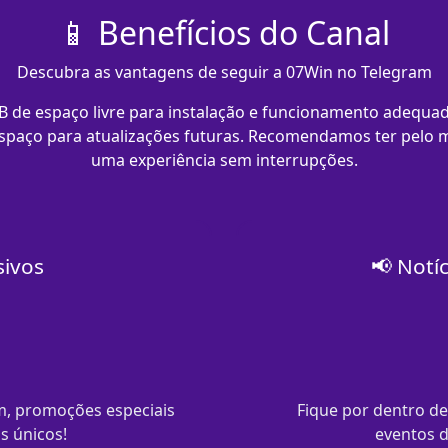
📱 Benefícios do Canal
Descubra as vantagens de seguir a 07Win no Telegram
e espaço livre para instalação e funcionamento adequado. E
espaço para atualizações futuras. Recomendamos ter pelo m
uma experiência sem interrupções.
sivos
📢 Notí
m, promoções especiais
Fique por dentro d
s únicos!
eventos d