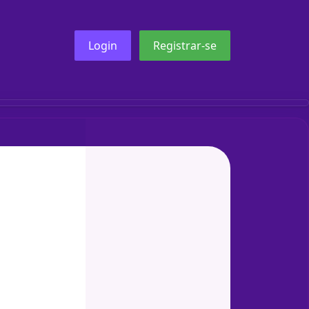
Login
Registrar-se