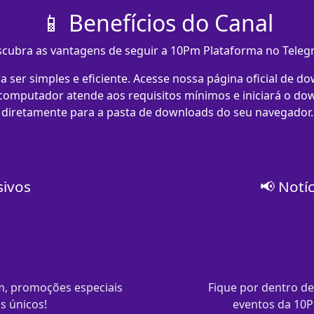
📱 Benefícios do Canal
cubra as vantagens de seguir a 10Pm Plataforma no Tele
a ser simples e eficiente. Acesse nossa página oficial de 
computador atende aos requisitos mínimos e iniciará o dow
diretamente para a pasta de downloads do seu navegador.
sivos
📢 Notí
m, promoções especiais
Fique por dentro d
s únicos!
eventos da 10P