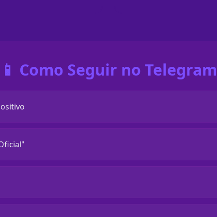
📱 Como Seguir no Telegram
ositivo
ficial"