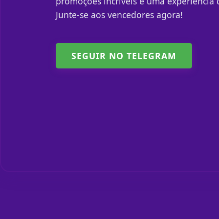
promoções incríveis e uma experiência d
Junte-se aos vencedores agora!
SEGUIR NO TELEGRAM