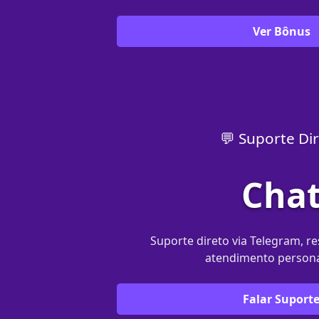
Ver Bônus
💬 Suporte Di
Cha
Suporte direto via Telegram, r
atendimento persona
Falar Suport