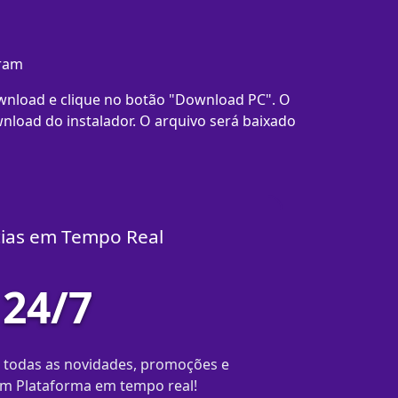
gram
download e clique no botão "Download PC". O
nload do instalador. O arquivo será baixado
cias em Tempo Real
24/7
e todas as novidades, promoções e
m Plataforma em tempo real!