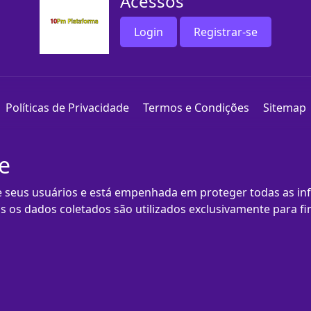
Acessos
Login
Registrar-se
Políticas de Privacidade
Termos e Condições
Sitemap
de
de seus usuários e está empenhada em proteger todas as in
 os dados coletados são utilizados exclusivamente para fi