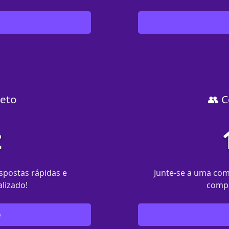
reto
👥 
t
espostas rápidas e
Junte-se a uma com
lizado!
compa
e