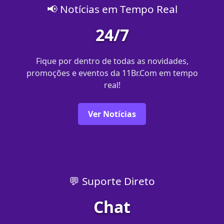
📢 Notícias em Tempo Real
24/7
Fique por dentro de todas as novidades,
promoções e eventos da 11Br.Com em tempo
real!
Ver Notícias
💬 Suporte Direto
Chat