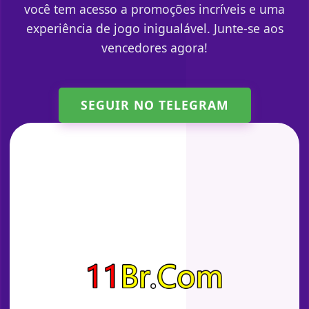
você tem acesso a promoções incríveis e uma
experiência de jogo inigualável. Junte-se aos
vencedores agora!
SEGUIR NO TELEGRAM