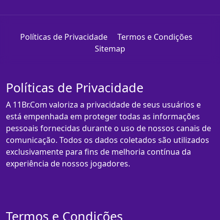
Políticas de Privacidade
Termos e Condições
Sitemap
Políticas de Privacidade
A 11Br.Com valoriza a privacidade de seus usuários e
está empenhada em proteger todas as informações
pessoais fornecidas durante o uso de nossos canais de
comunicação. Todos os dados coletados são utilizados
exclusivamente para fins de melhoria contínua da
experiência de nossos jogadores.
Termos e Condições