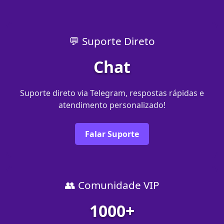
💬 Suporte Direto
Chat
Suporte direto via Telegram, respostas rápidas e
atendimento personalizado!
Falar Suporte
👥 Comunidade VIP
1000+