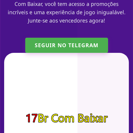
Com Baixar, você tem acesso a promoções
incríveis e uma experiência de jogo inigualável.
Junte-se aos vencedores agora!
SEGUIR NO TELEGRAM