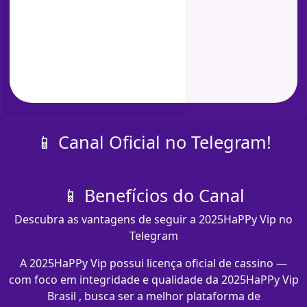
📱 Canal Oficial no Telegram!
📱 Benefícios do Canal
Descubra as vantagens de seguir a 2025HaPPy Vip no
Telegram
A 2025HaPPy Vip possui licença oficial de cassino —
com foco em integridade e qualidade da 2025HaPPy Vip
Brasil , busca ser a melhor plataforma de