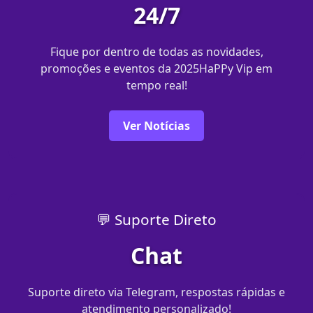
24/7
Fique por dentro de todas as novidades,
promoções e eventos da 2025HaPPy Vip em
tempo real!
Ver Notícias
💬 Suporte Direto
Chat
Suporte direto via Telegram, respostas rápidas e
atendimento personalizado!