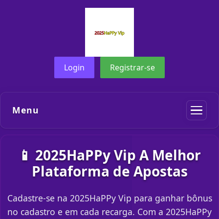
Login
Registrar-se
Menu
📱 2025HaPPy Vip A Melhor
Plataforma de Apostas
Cadastre-se na 2025HaPPy Vip para ganhar bônus
no cadastro e em cada recarga. Com a 2025HaPPy