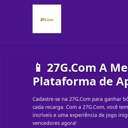
📱 27G.Com A Me
Plataforma de A
Cadastre-se na 27G.Com para ganhar b
cada recarga. Com a 27G.Com, você te
incríveis e uma experiência de jogo inig
vencedores agora!