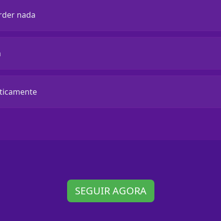
erder nada
a
aticamente
SEGUIR AGORA