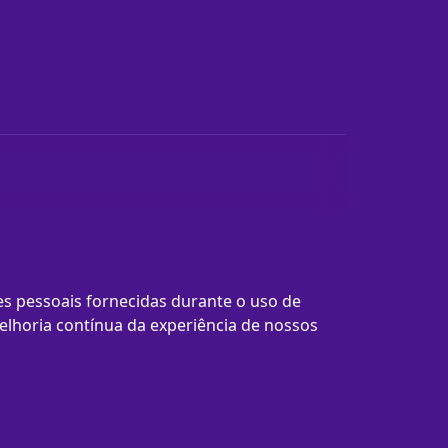
s pessoais fornecidas durante o uso de
elhoria contínua da experiência de nossos