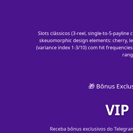
Slots clássicos (3-reel, single-to-5-payli
skeuomorphic design elements: cherry, le
(variance index 1-3/10) com hit frequencie
rang
🎁 Bônus Exclu
VIP
Receba bônus exclusivos do Telegra