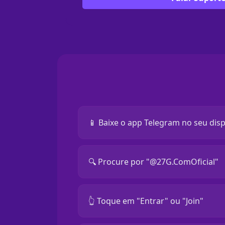
📱 Baixe o app Telegram no seu disp
🔍 Procure por "@27G.ComOficial"
👆 Toque em "Entrar" ou "Join"