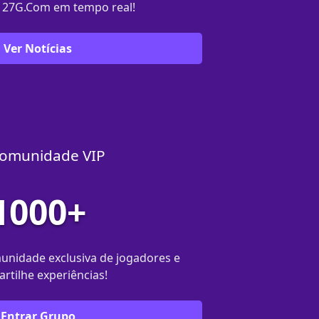
 27G.Com em tempo real!
Ver Notícias
Comunidade VIP
1000+
unidade exclusiva de jogadores e
rtilhe experiências!
Entrar Grupo