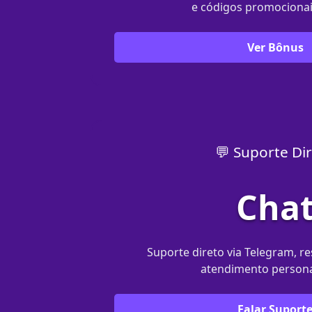
e códigos promocionai
Ver Bônus
💬 Suporte Di
Cha
Suporte direto via Telegram, r
atendimento persona
Falar Suport