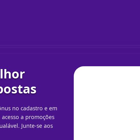
lhor
postas
ônus no cadastro e em
m acesso a promoções
ualável. Junte-se aos