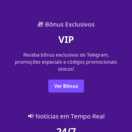
🎁 Bônus Exclusivos
VIP
Receba bônus exclusivos do Telegram,
promoções especiais e códigos promocionais
únicos!
Ver Bônus
📢 Notícias em Tempo Real
24/7