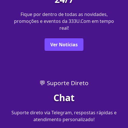
Fique por dentro de todas as novidades,
promoções e eventos da 333U.Com em tempo
real!
Ver Notícias
💬 Suporte Direto
Chat
Suporte direto via Telegram, respostas rápidas e
atendimento personalizado!