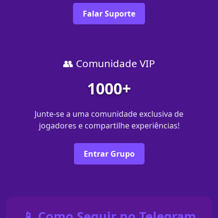
Falar Suporte
👥 Comunidade VIP
1000+
Junte-se a uma comunidade exclusiva de
jogadores e compartilhe experiências!
Entrar Grupo
📱 Como Seguir no Telegram