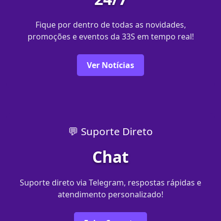
Fique por dentro de todas as novidades,
promoções e eventos da 33S em tempo real!
Ver Notícias
💬 Suporte Direto
Chat
Suporte direto via Telegram, respostas rápidas e
atendimento personalizado!