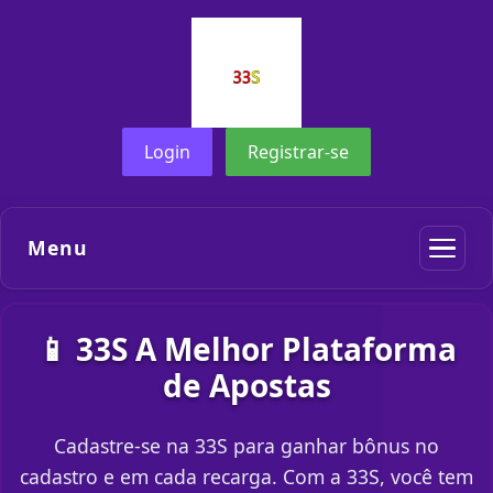
Login
Registrar-se
Menu
📱 33S A Melhor Plataforma
de Apostas
Cadastre-se na 33S para ganhar bônus no
cadastro e em cada recarga. Com a 33S, você tem