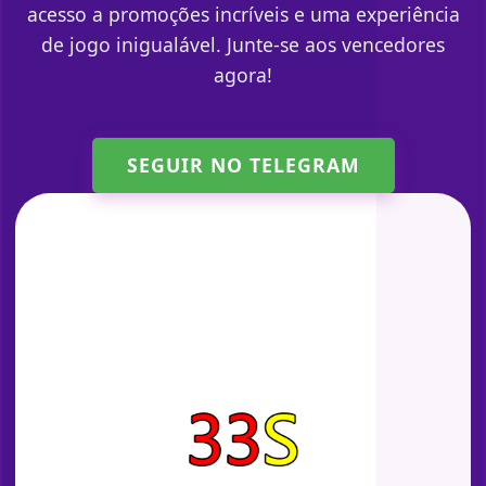
acesso a promoções incríveis e uma experiência
de jogo inigualável. Junte-se aos vencedores
agora!
SEGUIR NO TELEGRAM