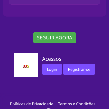
SEGUIR AGORA
Acessos
Login
Registrar-se
Políticas de Privacidade
Termos e Condições