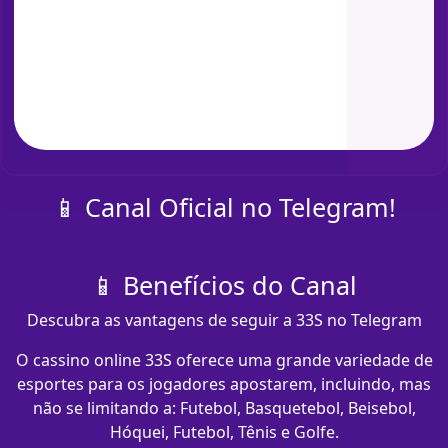
📱 Canal Oficial no Telegram!
📱 Benefícios do Canal
Descubra as vantagens de seguir a 33S no Telegram
O cassino online 33S oferece uma grande variedade de
esportes para os jogadores apostarem, incluindo, mas
não se limitando a: Futebol, Basquetebol, Beisebol,
Hóquei, Futebol, Tênis e Golfe.