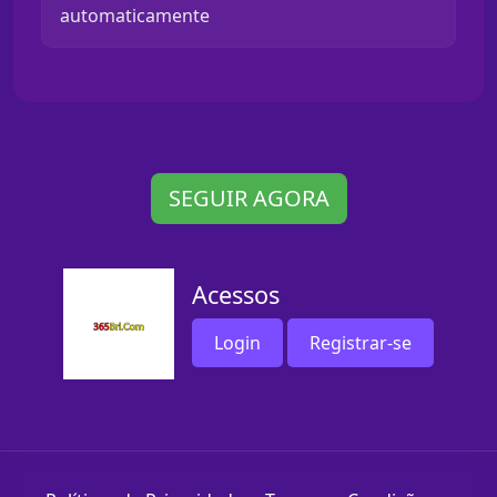
automaticamente
SEGUIR AGORA
Acessos
Login
Registrar-se