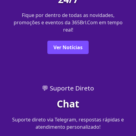
Fique por dentro de todas as novidades,
promoções e eventos da 365Brl.Com em tempo
real!
Ver Notícias
💬 Suporte Direto
Chat
Suporte direto via Telegram, respostas rápidas e
atendimento personalizado!