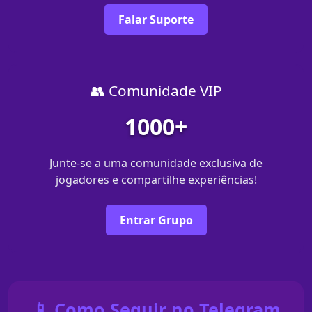
Falar Suporte
👥 Comunidade VIP
1000+
Junte-se a uma comunidade exclusiva de
jogadores e compartilhe experiências!
Entrar Grupo
📱 Como Seguir no Telegram