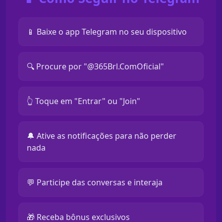
📱 Baixe o app Telegram no seu dispositivo
🔍 Procure por "@365Brl.ComOficial"
👆 Toque em "Entrar" ou "Join"
🔔 Ative as notificações para não perder
nada
💬 Participe das conversas e interaja
🎁 Receba bônus exclusivos