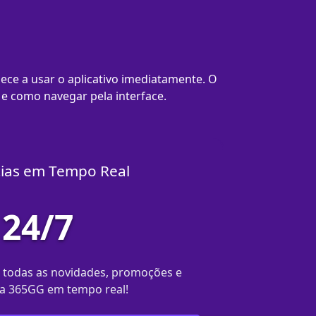
mece a usar o aplicativo imediatamente. O
s e como navegar pela interface.
cias em Tempo Real
24/7
e todas as novidades, promoções e
a 365GG em tempo real!