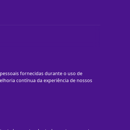
pessoais fornecidas durante o uso de
elhoria contínua da experiência de nossos