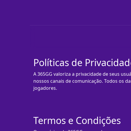
Políticas de Privacida
A 365GG valoriza a privacidade de seus us
nossos canais de comunicação. Todos os dad
jogadores.
Termos e Condições