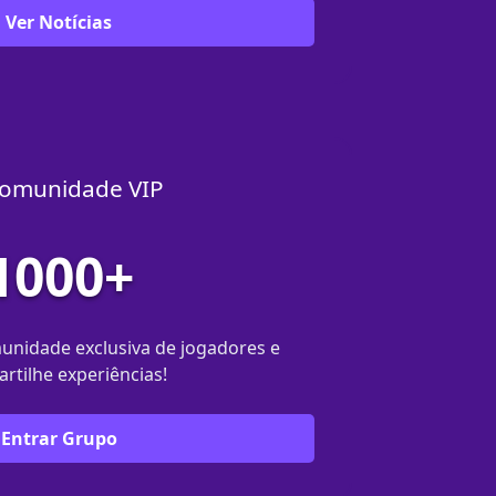
Ver Notícias
Comunidade VIP
1000+
unidade exclusiva de jogadores e
rtilhe experiências!
Entrar Grupo