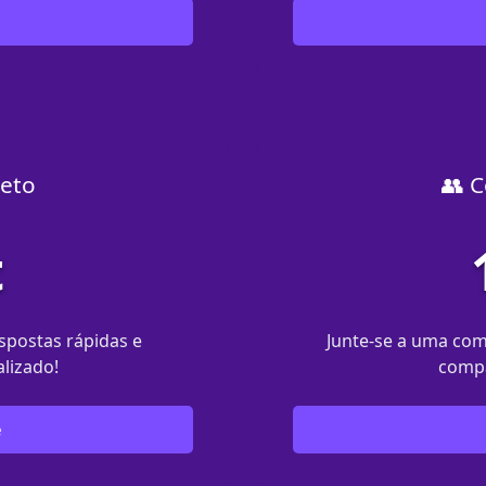
reto
👥 
t
espostas rápidas e
Junte-se a uma com
lizado!
compa
e