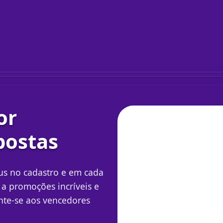
or
postas
us no cadastro e em cada
a promoções incríveis e
unte-se aos vencedores