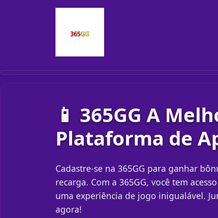
📱 365GG A Melh
Plataforma de A
Cadastre-se na 365GG para ganhar bôn
recarga. Com a 365GG, você tem acesso 
uma experiência de jogo inigualável. J
agora!