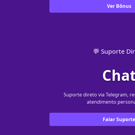
Ver Bônus
💬 Suporte Di
Cha
Suporte direto via Telegram, r
atendimento persona
Falar Suport