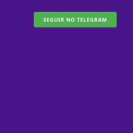
SEGUIR NO TELEGRAM