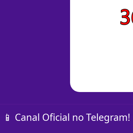
📱 Canal Oficial no Telegram!