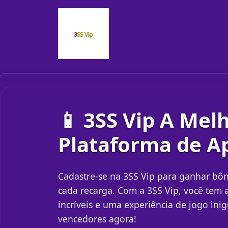
📱 3SS Vip A Mel
Plataforma de A
Cadastre-se na 3SS Vip para ganhar bô
cada recarga. Com a 3SS Vip, você tem
incríveis e uma experiência de jogo inig
vencedores agora!