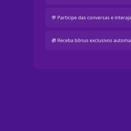
💬 Participe das conversas e interaj
🎁 Receba bônus exclusivos autom