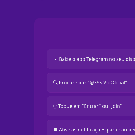
📱 Baixe o app Telegram no seu disp
🔍 Procure por "@3SS VipOficial"
👆 Toque em "Entrar" ou "Join"
🔔 Ative as notificações para não p