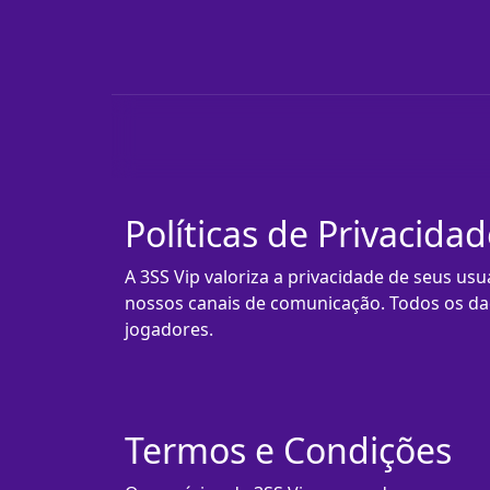
Políticas de Privacida
A 3SS Vip valoriza a privacidade de seus u
nossos canais de comunicação. Todos os dad
jogadores.
Termos e Condições