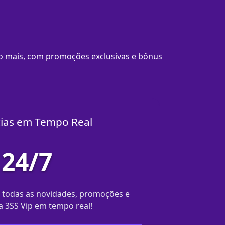
ito mais, com promoções exclusivas e bônus
cias em Tempo Real
24/7
e todas as novidades, promoções e
a 3SS Vip em tempo real!