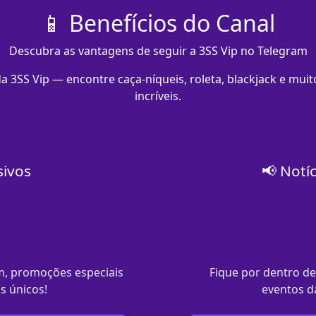
📱 Benefícios do Canal
Descubra as vantagens de seguir a 3SS Vip no Telegram
a 3SS Vip — encontre caça-níqueis, roleta, blackjack e mu
incríveis.
sivos
📢 Notí
m, promoções especiais
Fique por dentro d
s únicos!
eventos d