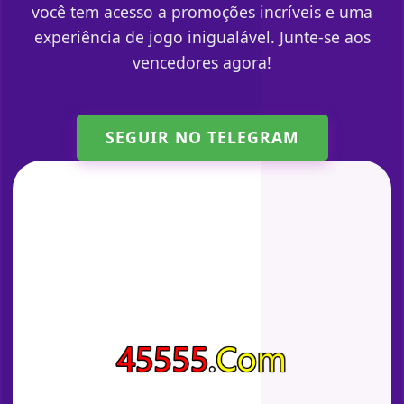
você tem acesso a promoções incríveis e uma
experiência de jogo inigualável. Junte-se aos
vencedores agora!
SEGUIR NO TELEGRAM