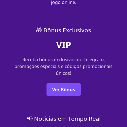
jogo online.
🎁 Bônus Exclusivos
VIP
Receba bônus exclusivos do Telegram,
promoções especiais e códigos promocionais
únicos!
Ver Bônus
📢 Notícias em Tempo Real