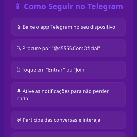
📱 Como Seguir no Telegram
📱 Baixe o app Telegram no seu dispositivo
🔍 Procure por "@45555.ComOficial"
👆 Toque em "Entrar" ou "Join"
🔔 Ative as notificações para não perder
nada
💬 Participe das conversas e interaja