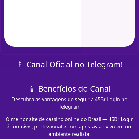
📱 Canal Oficial no Telegram!
📱 Benefícios do Canal
Descubra as vantagens de seguir a 45Br Login no
Telegram
O melhor site de cassino online do Brasil — 45Br Login
é confiável, profissional e com apostas ao vivo em um
ambiente realista.