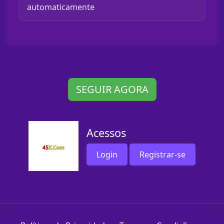
automaticamente
SEGUIR AGORA
Acessos
Login
Registrar-se