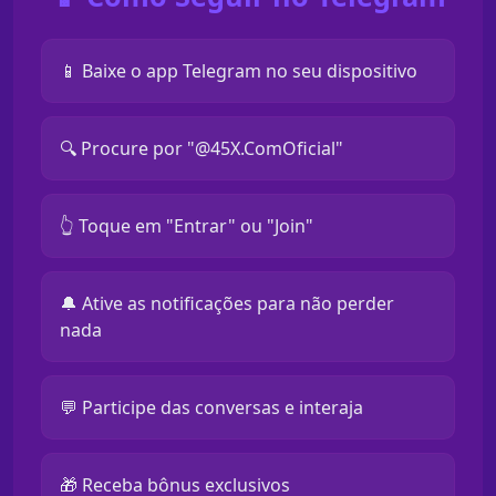
📱 Baixe o app Telegram no seu dispositivo
🔍 Procure por "@45X.ComOficial"
👆 Toque em "Entrar" ou "Join"
🔔 Ative as notificações para não perder
nada
💬 Participe das conversas e interaja
🎁 Receba bônus exclusivos