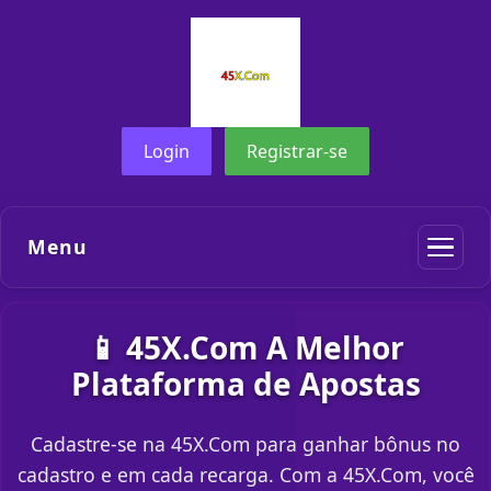
Login
Registrar-se
Menu
📱 45X.Com A Melhor
Plataforma de Apostas
Cadastre-se na 45X.Com para ganhar bônus no
cadastro e em cada recarga. Com a 45X.Com, você