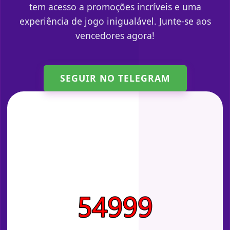
tem acesso a promoções incríveis e uma
experiência de jogo inigualável. Junte-se aos
vencedores agora!
SEGUIR NO TELEGRAM