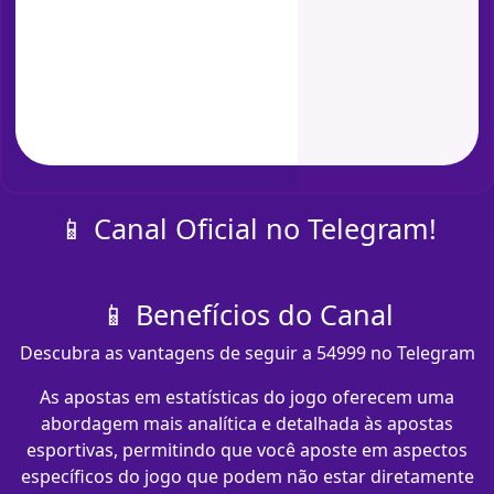
📱 Canal Oficial no Telegram!
📱 Benefícios do Canal
Descubra as vantagens de seguir a 54999 no Telegram
As apostas em estatísticas do jogo oferecem uma
abordagem mais analítica e detalhada às apostas
esportivas, permitindo que você aposte em aspectos
específicos do jogo que podem não estar diretamente