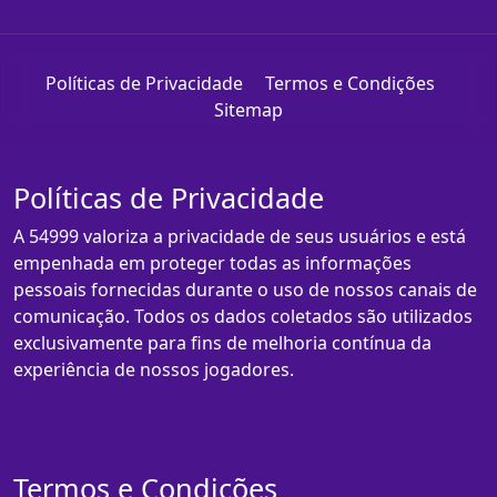
Políticas de Privacidade
Termos e Condições
Sitemap
Políticas de Privacidade
A 54999 valoriza a privacidade de seus usuários e está
empenhada em proteger todas as informações
pessoais fornecidas durante o uso de nossos canais de
comunicação. Todos os dados coletados são utilizados
exclusivamente para fins de melhoria contínua da
experiência de nossos jogadores.
Termos e Condições