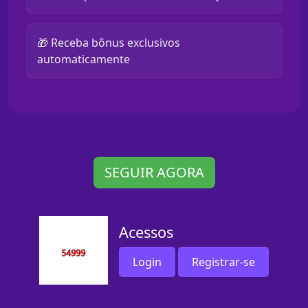
🎁 Receba bônus exclusivos
automaticamente
SEGUIR AGORA
Acessos
Login
Registrar-se