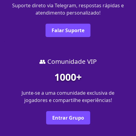
Suporte direto via Telegram, respostas rápidas e
atendimento personalizado!
Falar Suporte
👥 Comunidade VIP
1000+
Junte-se a uma comunidade exclusiva de
jogadores e compartilhe experiências!
Entrar Grupo