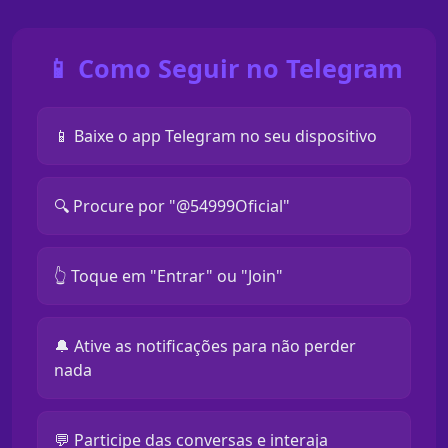
📱 Como Seguir no Telegram
📱 Baixe o app Telegram no seu dispositivo
🔍 Procure por "@54999Oficial"
👆 Toque em "Entrar" ou "Join"
🔔 Ative as notificações para não perder
nada
💬 Participe das conversas e interaja