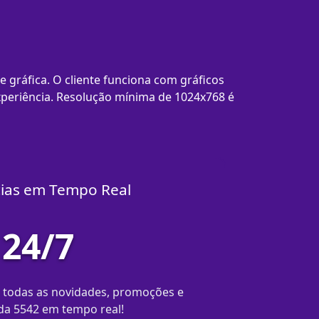
gráfica. O cliente funciona com gráficos
xperiência. Resolução mínima de 1024x768 é
cias em Tempo Real
24/7
e todas as novidades, promoções e
da 5542 em tempo real!