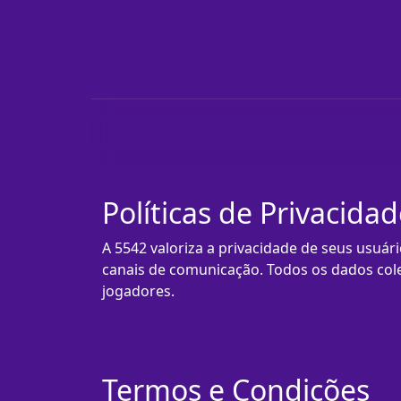
Políticas de Privacida
A 5542 valoriza a privacidade de seus usuá
canais de comunicação. Todos os dados cole
jogadores.
Termos e Condições