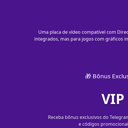
Uma placa de vídeo compatível com Direc
integrados, mas para jogos com gráficos i
🎁 Bônus Exclu
VIP
Receba bônus exclusivos do Telegra
e códigos promocionai