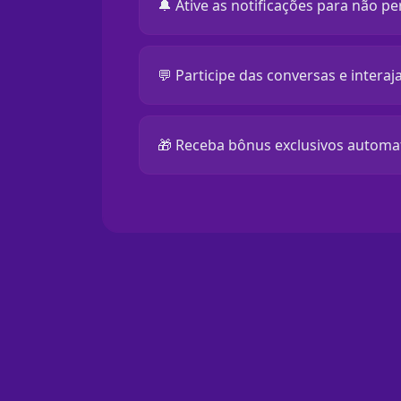
🔔 Ative as notificações para não p
💬 Participe das conversas e interaj
🎁 Receba bônus exclusivos autom