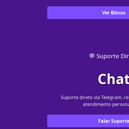
Ver Bônus
💬 Suporte Di
Cha
Suporte direto via Telegram, r
atendimento persona
Falar Suport