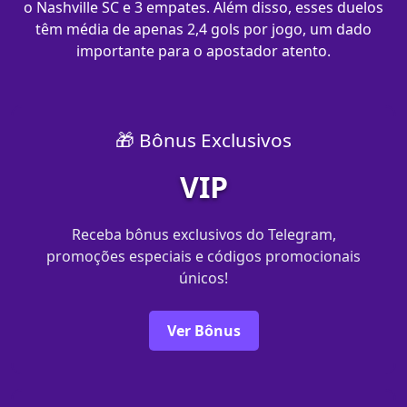
o Nashville SC e 3 empates. Além disso, esses duelos
têm média de apenas 2,4 gols por jogo, um dado
importante para o apostador atento.
🎁 Bônus Exclusivos
VIP
Receba bônus exclusivos do Telegram,
promoções especiais e códigos promocionais
únicos!
Ver Bônus