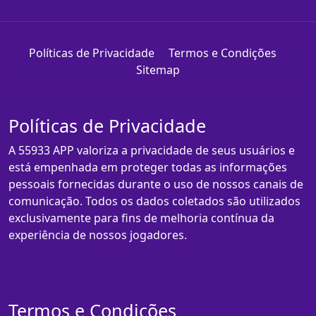
Políticas de Privacidade
Termos e Condições
Sitemap
Políticas de Privacidade
A 55933 APP valoriza a privacidade de seus usuários e
está empenhada em proteger todas as informações
pessoais fornecidas durante o uso de nossos canais de
comunicação. Todos os dados coletados são utilizados
exclusivamente para fins de melhoria contínua da
experiência de nossos jogadores.
Termos e Condições