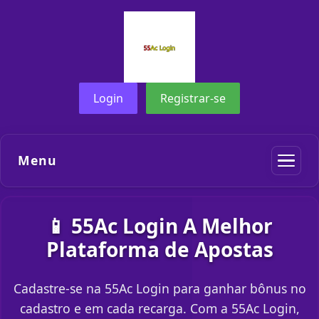
Login
Registrar-se
Menu
📱 55Ac Login A Melhor
Plataforma de Apostas
Cadastre-se na 55Ac Login para ganhar bônus no
cadastro e em cada recarga. Com a 55Ac Login,