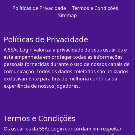
Políticas de Privacidade
Termos e Condições
Sitemap
Políticas de Privacidade
A 55Ac Login valoriza a privacidade de seus usuários e
está empenhada em proteger todas as informações
pessoais fornecidas durante o uso de nossos canais de
comunicação. Todos os dados coletados são utilizados
exclusivamente para fins de melhoria contínua da
experiência de nossos jogadores.
Termos e Condições
Os usuários da 55Ac Login concordam em respeitar