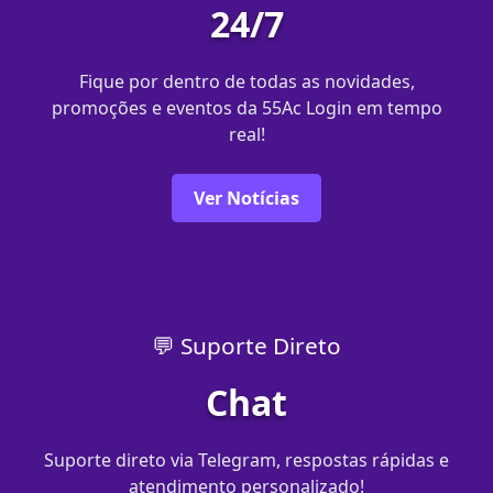
24/7
Fique por dentro de todas as novidades,
promoções e eventos da 55Ac Login em tempo
real!
Ver Notícias
💬 Suporte Direto
Chat
Suporte direto via Telegram, respostas rápidas e
atendimento personalizado!