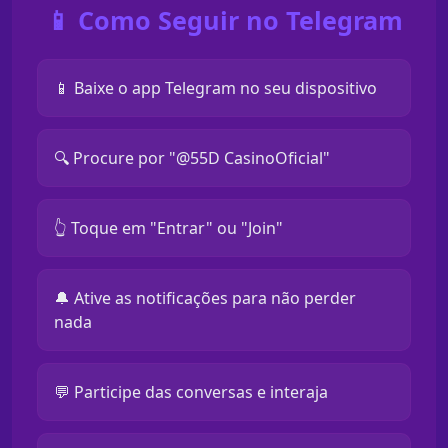
📱 Como Seguir no Telegram
📱 Baixe o app Telegram no seu dispositivo
🔍 Procure por "@55D CasinoOficial"
👆 Toque em "Entrar" ou "Join"
🔔 Ative as notificações para não perder
nada
💬 Participe das conversas e interaja