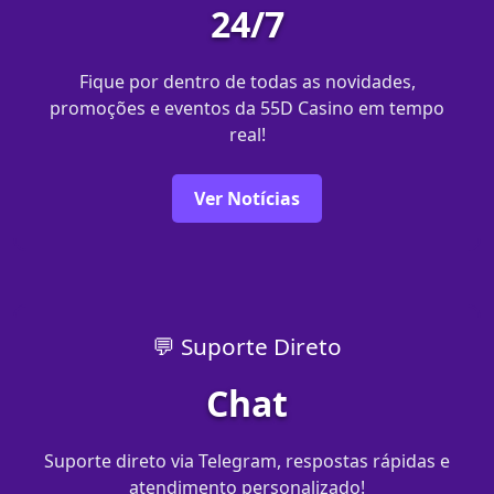
24/7
Fique por dentro de todas as novidades,
promoções e eventos da 55D Casino em tempo
real!
Ver Notícias
💬 Suporte Direto
Chat
Suporte direto via Telegram, respostas rápidas e
atendimento personalizado!