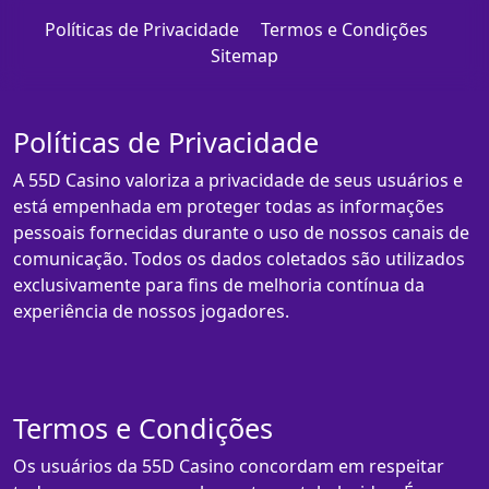
Políticas de Privacidade
Termos e Condições
Sitemap
Políticas de Privacidade
A 55D Casino valoriza a privacidade de seus usuários e
está empenhada em proteger todas as informações
pessoais fornecidas durante o uso de nossos canais de
comunicação. Todos os dados coletados são utilizados
exclusivamente para fins de melhoria contínua da
experiência de nossos jogadores.
Termos e Condições
Os usuários da 55D Casino concordam em respeitar