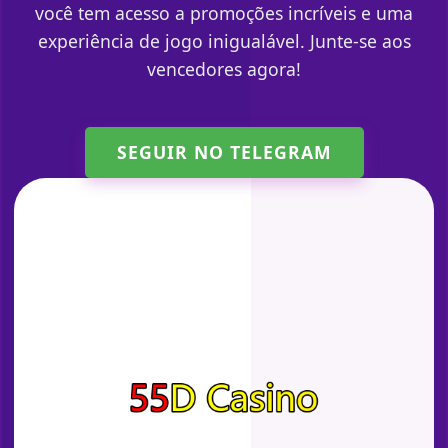
você tem acesso a promoções incríveis e uma
experiência de jogo inigualável. Junte-se aos
vencedores agora!
SEGUIR NO TELEGRAM