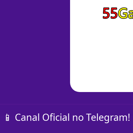
📱 Canal Oficial no Telegram!