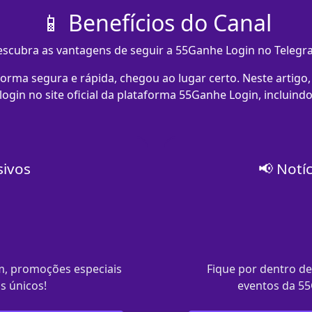
📱 Benefícios do Canal
scubra as vantagens de seguir a 55Ganhe Login no Teleg
orma segura e rápida, chegou ao lugar certo. Neste artigo
login no site oficial da plataforma 55Ganhe Login, incluind
sivos
📢 Notí
m, promoções especiais
Fique por dentro d
s únicos!
eventos da 55