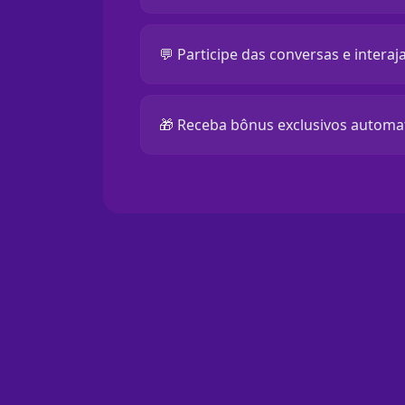
💬 Participe das conversas e interaj
🎁 Receba bônus exclusivos autom