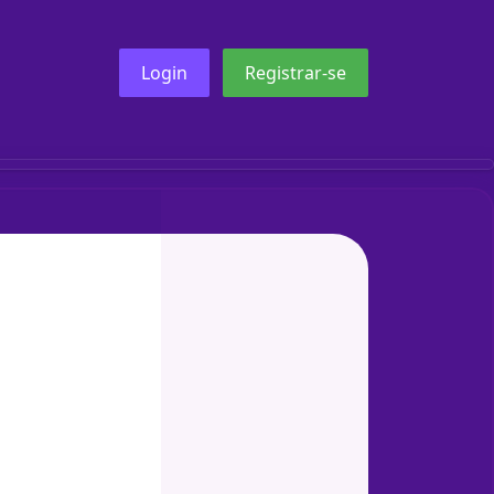
Login
Registrar-se