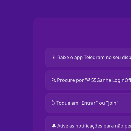
📱 Baixe o app Telegram no seu disp
🔍 Procure por "@55Ganhe LoginOfi
👆 Toque em "Entrar" ou "Join"
🔔 Ative as notificações para não p