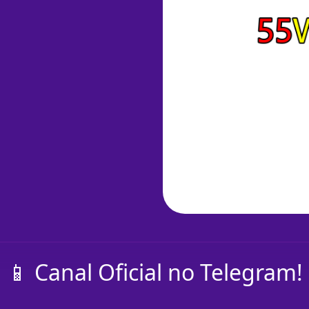
📱 Canal Oficial no Telegram!