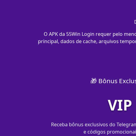
O APK da 55Win Login requer pelo menos
principal, dados de cache, arquivos temp
🎁 Bônus Exclu
VIP
Receba bônus exclusivos do Telegra
e códigos promocionai