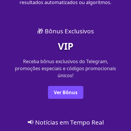
resultados automatizados ou algoritmos.
🎁 Bônus Exclusivos
VIP
Receba bônus exclusivos do Telegram,
promoções especiais e códigos promocionais
únicos!
Ver Bônus
📢 Notícias em Tempo Real