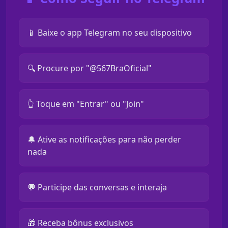
📱 Baixe o app Telegram no seu dispositivo
🔍 Procure por "@567BraOficial"
👆 Toque em "Entrar" ou "Join"
🔔 Ative as notificações para não perder
nada
💬 Participe das conversas e interaja
🎁 Receba bônus exclusivos