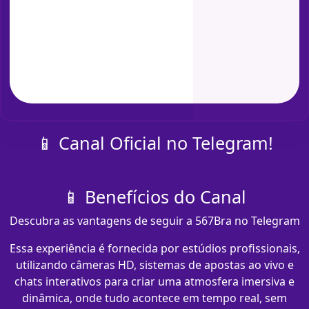
📱 Canal Oficial no Telegram!
📱 Benefícios do Canal
Descubra as vantagens de seguir a 567Bra no Telegram
Essa experiência é fornecida por estúdios profissionais,
utilizando câmeras HD, sistemas de apostas ao vivo e
chats interativos para criar uma atmosfera imersiva e
dinâmica, onde tudo acontece em tempo real, sem