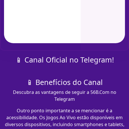
📱 Canal Oficial no Telegram!
📱 Benefícios do Canal
Descubra as vantagens de seguir a 56B.Com no
Telegram
Outro ponto importante a se mencionar é a
acessibilidade. Os Jogos Ao Vivo estão disponíveis em
diversos dispositivos, incluindo smartphones e tablets,