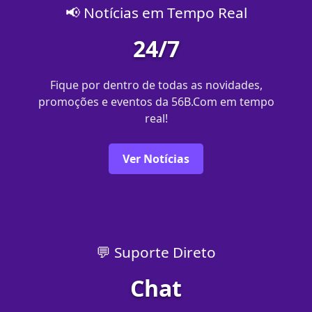
📢 Notícias em Tempo Real
24/7
Fique por dentro de todas as novidades,
promoções e eventos da 56B.Com em tempo
real!
Ver Notícias
💬 Suporte Direto
Chat