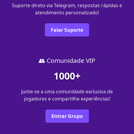
Suporte direto via Telegram, respostas rápidas e
atendimento personalizado!
Falar Suporte
👥 Comunidade VIP
1000+
Junte-se a uma comunidade exclusiva de
jogadores e compartilhe experiências!
Entrar Grupo