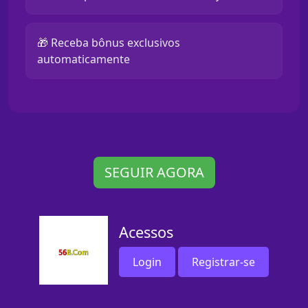
🎁 Receba bônus exclusivos
automaticamente
SEGUIR AGORA
Acessos
Login
Registrar-se