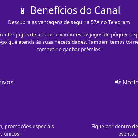
📱 Benefícios do Canal
Descubra as vantagens de seguir a 57A no Telegram
ferentes jogos de pôquer e variantes de jogos de pôquer di
ogo que atenda às suas necessidades. Também temos torn
competir e ganhar prêmios!
sivos
📢 Notí
m, promoções especiais
Fique por dentro d
s únicos!
eventos