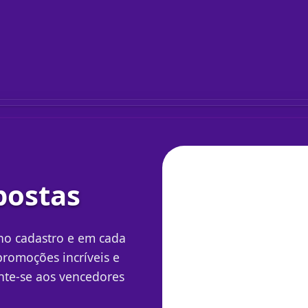
postas
no cadastro e em cada
promoções incríveis e
unte-se aos vencedores