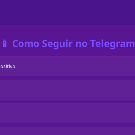
📱 Como Seguir no Telegram
ositivo