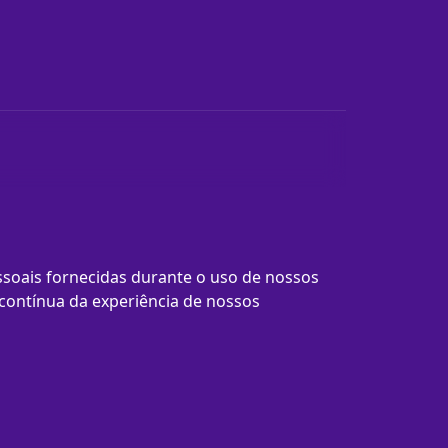
ssoais fornecidas durante o uso de nossos
 contínua da experiência de nossos