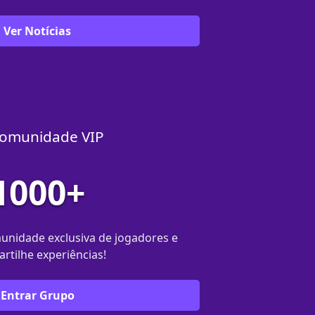
Ver Notícias
Comunidade VIP
1000+
unidade exclusiva de jogadores e
rtilhe experiências!
Entrar Grupo