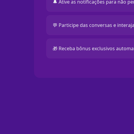
🔔 Ative as notificações para não p
💬 Participe das conversas e interaj
🎁 Receba bônus exclusivos autom