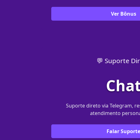
Ver Bônus
💬 Suporte Di
Cha
Suporte direto via Telegram, r
atendimento persona
Falar Suport