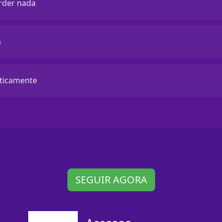
erder nada
a
aticamente
SEGUIR AGORA