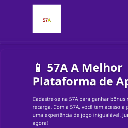
📱 57A A Melhor
Plataforma de A
Cadastre-se na 57A para ganhar bônus 
recarga. Com a 57A, você tem acesso a 
uma experiência de jogo inigualável. J
agora!