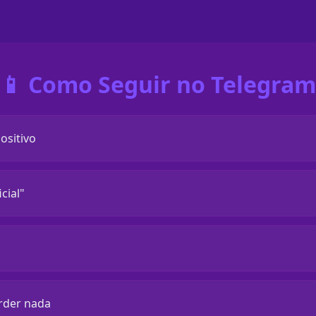
📱 Como Seguir no Telegram
ositivo
cial"
erder nada