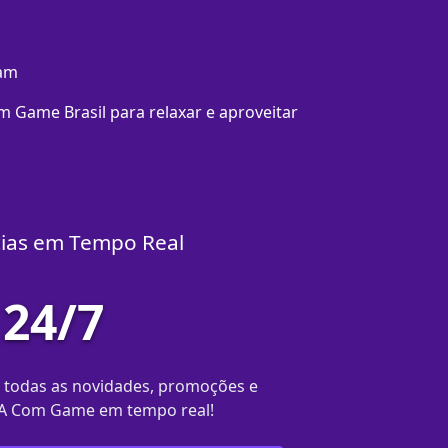
ram
 Game Brasil para relaxar e aproveitar
cias em Tempo Real
24/7
e todas as novidades, promoções e
7A Com Game em tempo real!