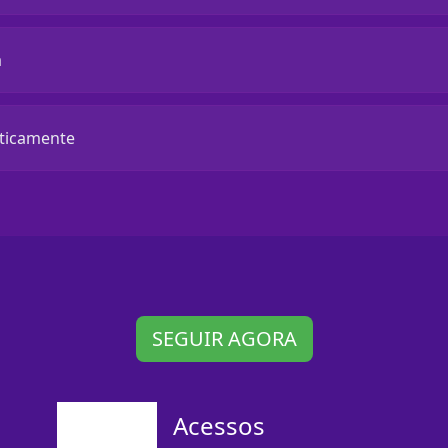
a
aticamente
SEGUIR AGORA
Acessos