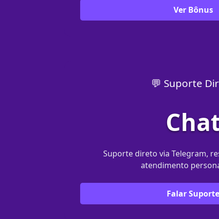
Ver Bônus
💬 Suporte Di
Cha
Suporte direto via Telegram, r
atendimento persona
Falar Suport