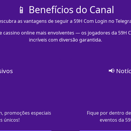
📱 Benefícios do Canal
scubra as vantagens de seguir a 59H Com Login no Teleg
 cassino online mais envolventes — os jogadores da 59H 
incríveis com diversão garantida.
sivos
📢 Notí
m, promoções especiais
Fique por dentro d
s únicos!
eventos da 59