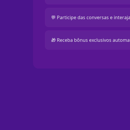
💬 Participe das conversas e interaj
🎁 Receba bônus exclusivos autom