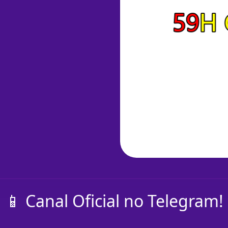
📱 Canal Oficial no Telegram!