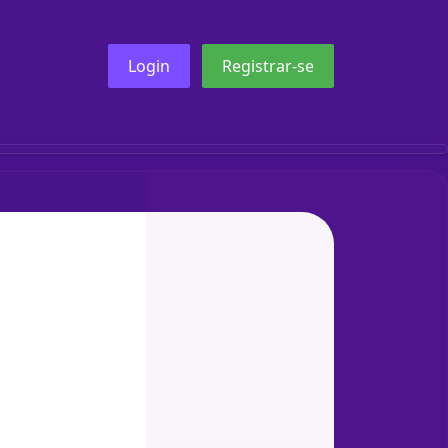
Login
Registrar-se