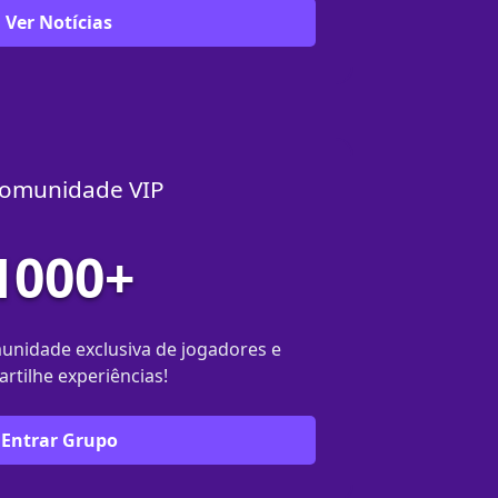
Ver Notícias
Comunidade VIP
1000+
unidade exclusiva de jogadores e
rtilhe experiências!
Entrar Grupo