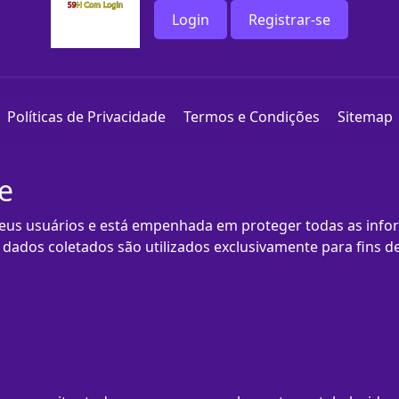
Login
Registrar-se
Políticas de Privacidade
Termos e Condições
Sitemap
de
 seus usuários e está empenhada em proteger todas as info
dados coletados são utilizados exclusivamente para fins d