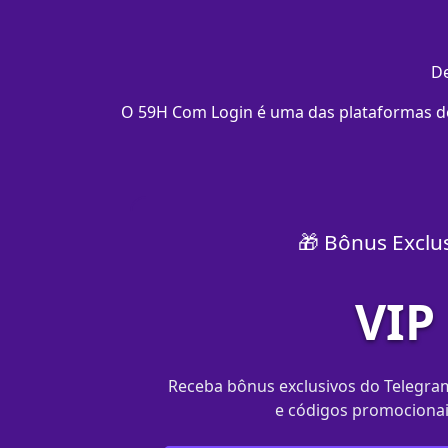
De
O 59H Com Login é uma das plataformas de
🎁 Bônus Exclu
VIP
Receba bônus exclusivos do Telegra
e códigos promocionai