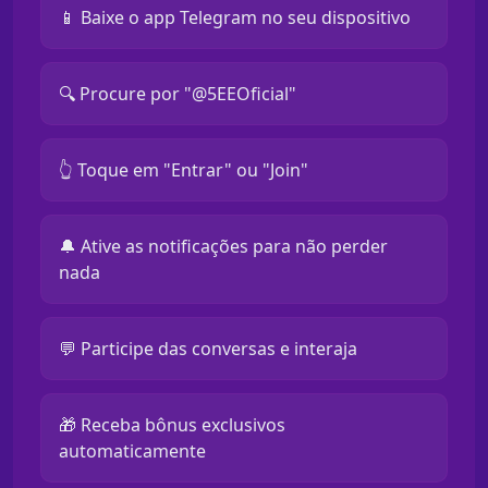
📱 Baixe o app Telegram no seu dispositivo
🔍 Procure por "@5EEOficial"
👆 Toque em "Entrar" ou "Join"
🔔 Ative as notificações para não perder
nada
💬 Participe das conversas e interaja
🎁 Receba bônus exclusivos
automaticamente