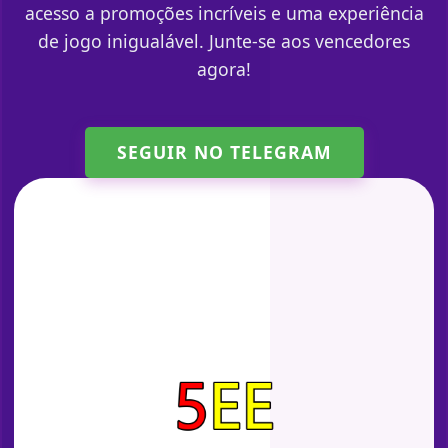
acesso a promoções incríveis e uma experiência
de jogo inigualável. Junte-se aos vencedores
agora!
SEGUIR NO TELEGRAM