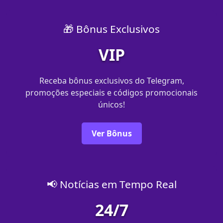
🎁 Bônus Exclusivos
VIP
Receba bônus exclusivos do Telegram,
promoções especiais e códigos promocionais
únicos!
Ver Bônus
📢 Notícias em Tempo Real
24/7