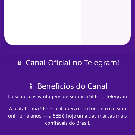
📱 Canal Oficial no Telegram!
📱 Benefícios do Canal
Descubra as vantagens de seguir a 5EE no Telegram
A plataforma 5EE Brasil opera com foco em cassino
online há anos — a 5EE é hoje uma das marcas mais
confiáveis do Brasil.