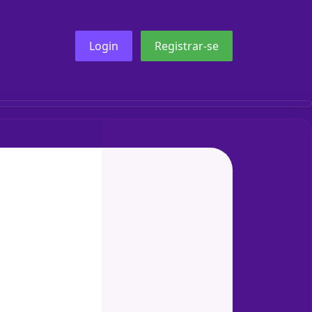
Login
Registrar-se