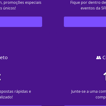
m, promoções especiais
Fique por dentro d
s únicos!
eventos da 5F
reto
👥 
t
espostas rápidas e
Junte-se a uma com
lizado!
compa