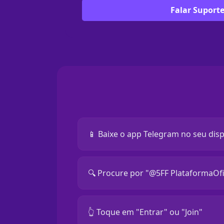
Falar Suport
📱 Baixe o app Telegram no seu disp
🔍 Procure por "@5FF PlataformaOfi
👆 Toque em "Entrar" ou "Join"