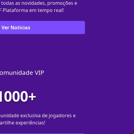
e todas as novidades, promoções e
F Plataforma em tempo real!
Ver Notícias
Comunidade VIP
1000+
unidade exclusiva de jogadores e
rtilhe experiências!