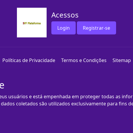
Acessos
Login
Registrar-se
Políticas de Privacidade
Termos e Condições
Sitemap
de
 seus usuários e está empenhada em proteger todas as inf
dados coletados são utilizados exclusivamente para fins d