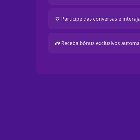
💬 Participe das conversas e interaj
🎁 Receba bônus exclusivos autom