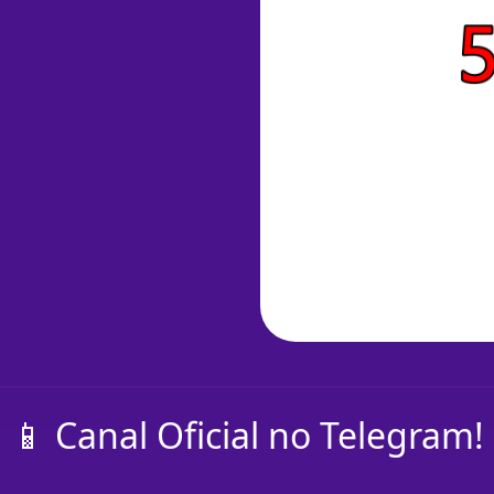
📱 Canal Oficial no Telegram!