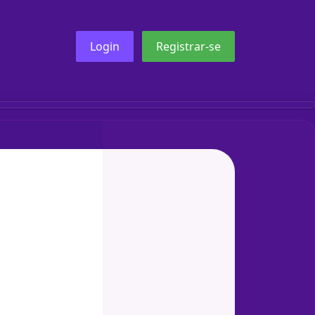
Login
Registrar-se