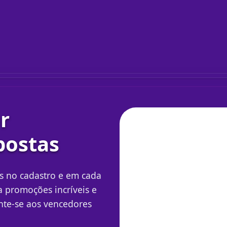
r
postas
s no cadastro e em cada
 promoções incríveis e
unte-se aos vencedores