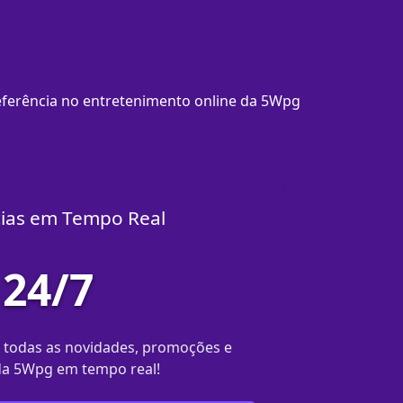
eferência no entretenimento online da 5Wpg
cias em Tempo Real
24/7
e todas as novidades, promoções e
da 5Wpg em tempo real!