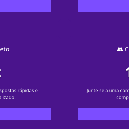
reto
👥 
t
espostas rápidas e
Junte-se a uma com
lizado!
compa
e