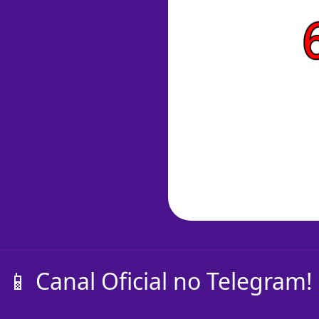
📱 Canal Oficial no Telegram!