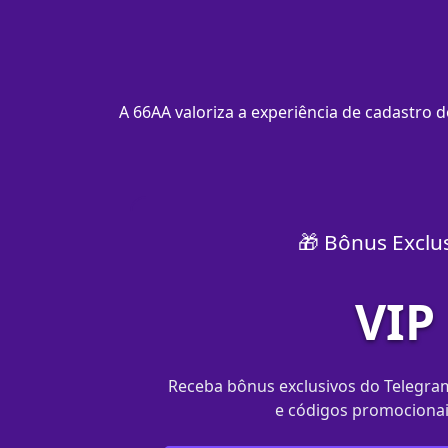
A 66AA valoriza a experiência de cadastro 
🎁 Bônus Exclu
VIP
Receba bônus exclusivos do Telegra
e códigos promocionai