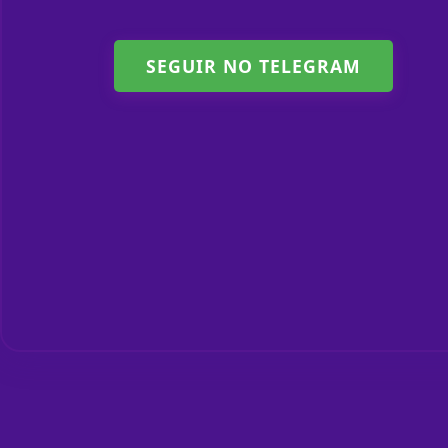
SEGUIR NO TELEGRAM