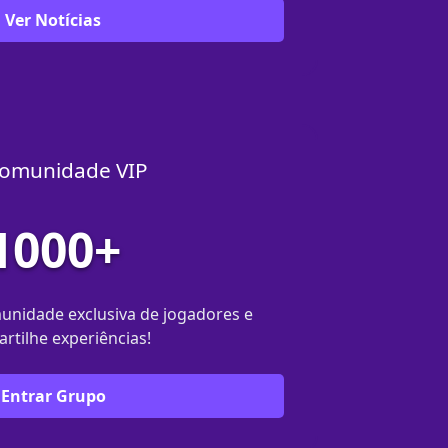
Ver Notícias
Comunidade VIP
1000+
unidade exclusiva de jogadores e
rtilhe experiências!
Entrar Grupo