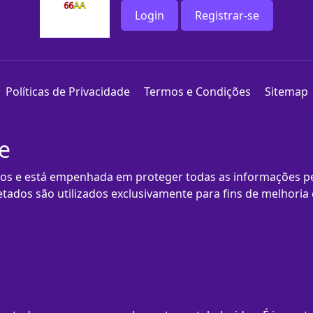
Login
Registrar-se
Políticas de Privacidade
Termos e Condições
Sitemap
de
rios e está empenhada em proteger todas as informações p
tados são utilizados exclusivamente para fins de melhoria