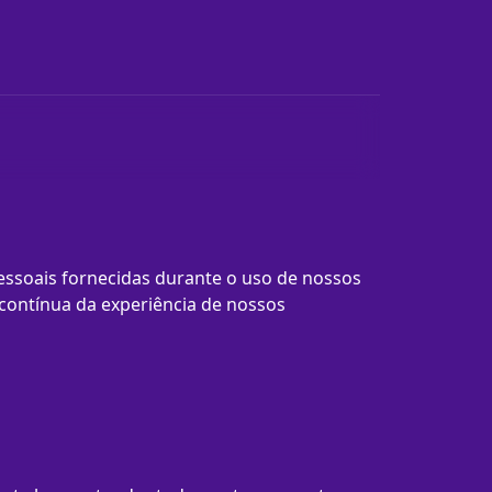
essoais fornecidas durante o uso de nossos
 contínua da experiência de nossos