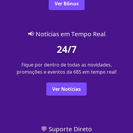
Ver Bônus
📢 Notícias em Tempo Real
24/7
Fique por dentro de todas as novidades,
promoções e eventos da 68S em tempo real!
Ver Notícias
💬 Suporte Direto