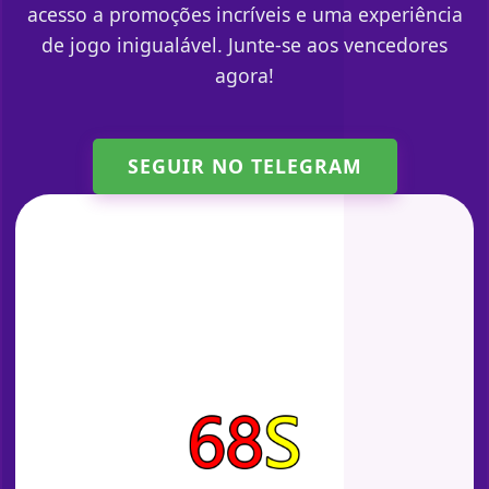
acesso a promoções incríveis e uma experiência
de jogo inigualável. Junte-se aos vencedores
agora!
SEGUIR NO TELEGRAM