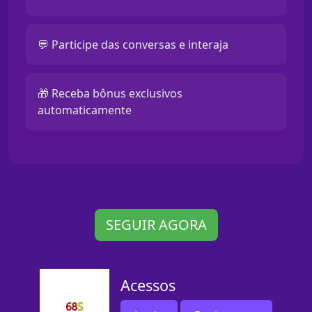
💬 Participe das conversas e interaja
🎁 Receba bônus exclusivos
automaticamente
SEGUIR AGORA
Acessos