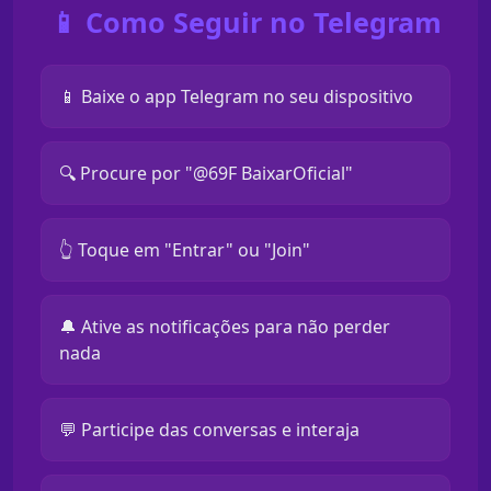
📱 Como Seguir no Telegram
📱 Baixe o app Telegram no seu dispositivo
🔍 Procure por "@69F BaixarOficial"
👆 Toque em "Entrar" ou "Join"
🔔 Ative as notificações para não perder
nada
💬 Participe das conversas e interaja