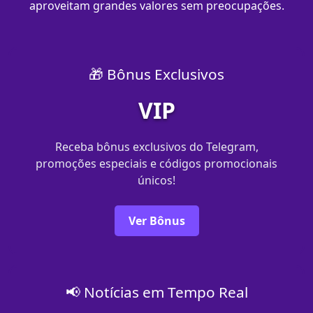
aproveitam grandes valores sem preocupações.
🎁 Bônus Exclusivos
VIP
Receba bônus exclusivos do Telegram,
promoções especiais e códigos promocionais
únicos!
Ver Bônus
📢 Notícias em Tempo Real