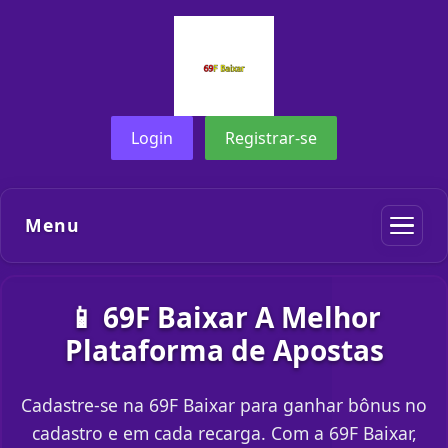
Login
Registrar-se
Menu
📱 69F Baixar A Melhor
Plataforma de Apostas
Cadastre-se na 69F Baixar para ganhar bônus no
cadastro e em cada recarga. Com a 69F Baixar,