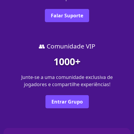
Falar Suporte
👥 Comunidade VIP
1000+
Junte-se a uma comunidade exclusiva de
jogadores e compartilhe experiências!
Entrar Grupo