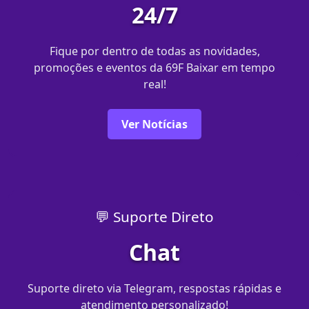
24/7
Fique por dentro de todas as novidades,
promoções e eventos da 69F Baixar em tempo
real!
Ver Notícias
💬 Suporte Direto
Chat
Suporte direto via Telegram, respostas rápidas e
atendimento personalizado!