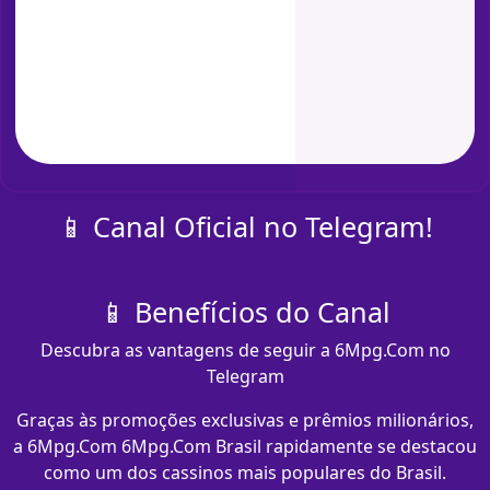
📱 Canal Oficial no Telegram!
📱 Benefícios do Canal
Descubra as vantagens de seguir a 6Mpg.Com no
Telegram
Graças às promoções exclusivas e prêmios milionários,
a 6Mpg.Com 6Mpg.Com Brasil rapidamente se destacou
como um dos cassinos mais populares do Brasil.