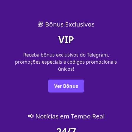
🎁 Bônus Exclusivos
VIP
Receba bônus exclusivos do Telegram,
promoções especiais e códigos promocionais
únicos!
Ver Bônus
📢 Notícias em Tempo Real
24/7