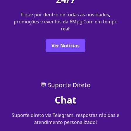
Fique por dentro de todas as novidades,
promoções e eventos da 6Mpg.Com em tempo
real!
Ver Notícias
💬 Suporte Direto
Chat
Suporte direto via Telegram, respostas rápidas e
atendimento personalizado!