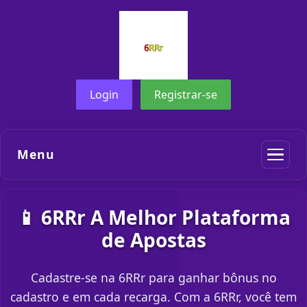
Login
Registrar-se
Menu
📱 6RRr A Melhor Plataforma
de Apostas
Cadastre-se na 6RRr para ganhar bônus no
cadastro e em cada recarga. Com a 6RRr, você tem