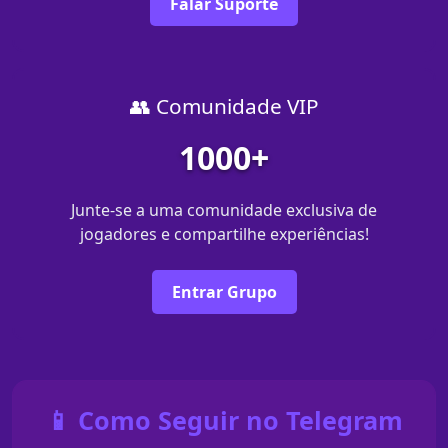
Falar Suporte
👥 Comunidade VIP
1000+
Junte-se a uma comunidade exclusiva de
jogadores e compartilhe experiências!
Entrar Grupo
📱 Como Seguir no Telegram