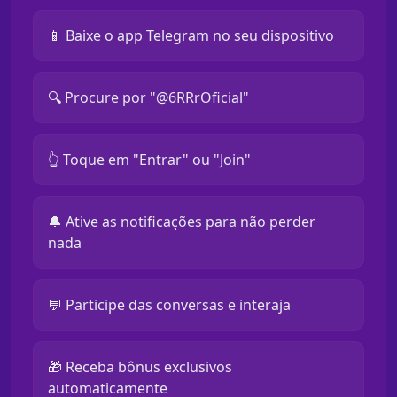
📱 Baixe o app Telegram no seu dispositivo
🔍 Procure por "@6RRrOficial"
👆 Toque em "Entrar" ou "Join"
🔔 Ative as notificações para não perder
nada
💬 Participe das conversas e interaja
🎁 Receba bônus exclusivos
automaticamente