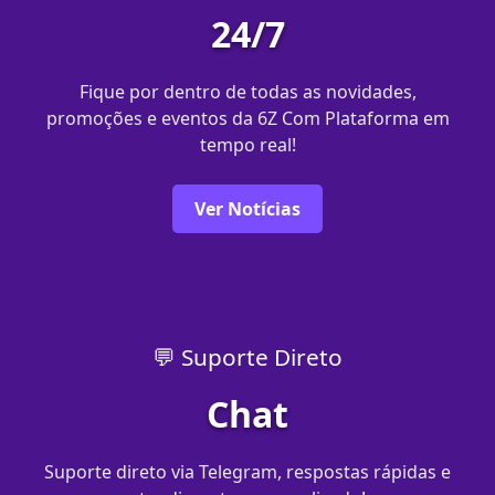
24/7
Fique por dentro de todas as novidades,
promoções e eventos da 6Z Com Plataforma em
tempo real!
Ver Notícias
💬 Suporte Direto
Chat
Suporte direto via Telegram, respostas rápidas e