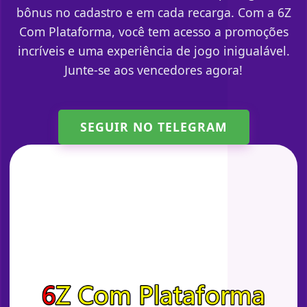
bônus no cadastro e em cada recarga. Com a 6Z
Com Plataforma, você tem acesso a promoções
incríveis e uma experiência de jogo inigualável.
Junte-se aos vencedores agora!
SEGUIR NO TELEGRAM