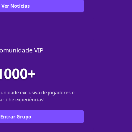
Ver Notícias
Comunidade VIP
1000+
unidade exclusiva de jogadores e
rtilhe experiências!
Entrar Grupo