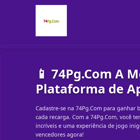
📱 74Pg.Com A M
Plataforma de A
Cadastre-se na 74Pg.Com para ganhar 
cada recarga. Com a 74Pg.Com, você t
incríveis e uma experiência de jogo inig
vencedores agora!