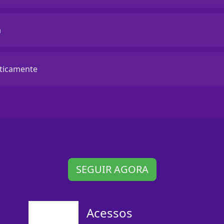
a
aticamente
SEGUIR AGORA
Acessos