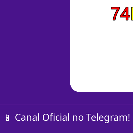
📱 Canal Oficial no Telegram!