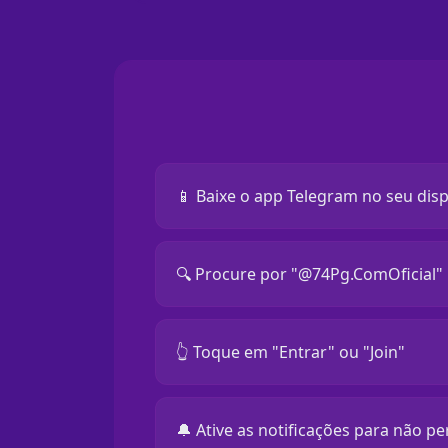
📱 Baixe o app Telegram no seu disp
🔍 Procure por "@74Pg.ComOficial"
👆 Toque em "Entrar" ou "Join"
🔔 Ative as notificações para não p