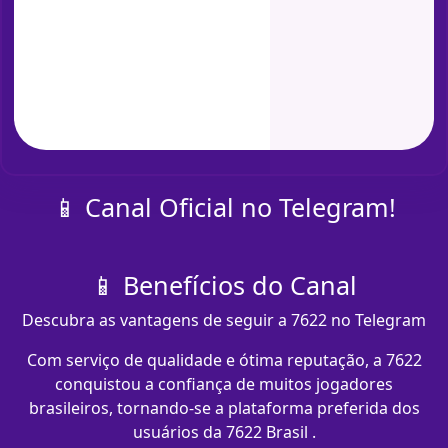
📱 Canal Oficial no Telegram!
📱 Benefícios do Canal
Descubra as vantagens de seguir a 7622 no Telegram
Com serviço de qualidade e ótima reputação, a 7622
conquistou a confiança de muitos jogadores
brasileiros, tornando-se a plataforma preferida dos
usuários da 7622 Brasil .