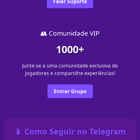
Falar Suporte
👥 Comunidade VIP
1000+
Junte-se a uma comunidade exclusiva de
jogadores e compartilhe experiências!
Entrar Grupo
📱 Como Seguir no Telegram