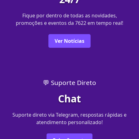
Fique por dentro de todas as novidades,
promoções e eventos da 7622 em tempo real!
Ver Notícias
💬 Suporte Direto
Chat
Suporte direto via Telegram, respostas rápidas e
atendimento personalizado!