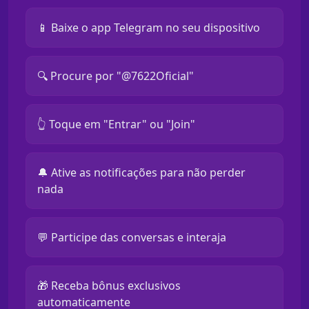
📱 Baixe o app Telegram no seu dispositivo
🔍 Procure por "@7622Oficial"
👆 Toque em "Entrar" ou "Join"
🔔 Ative as notificações para não perder
nada
💬 Participe das conversas e interaja
🎁 Receba bônus exclusivos
automaticamente