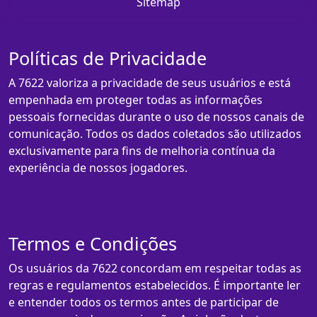
Sitemap
Políticas de Privacidade
A 7622 valoriza a privacidade de seus usuários e está
empenhada em proteger todas as informações
pessoais fornecidas durante o uso de nossos canais de
comunicação. Todos os dados coletados são utilizados
exclusivamente para fins de melhoria contínua da
experiência de nossos jogadores.
Termos e Condições
Os usuários da 7622 concordam em respeitar todas as
regras e regulamentos estabelecidos. É importante ler
e entender todos os termos antes de participar de