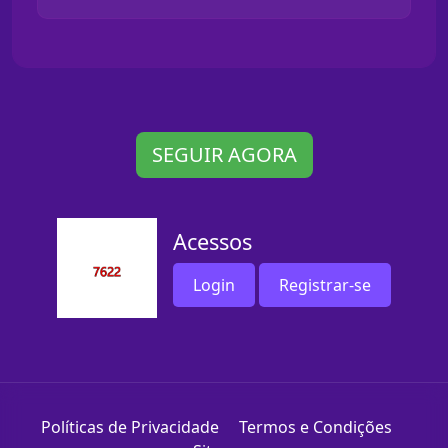
SEGUIR AGORA
Acessos
Login
Registrar-se
Políticas de Privacidade
Termos e Condições