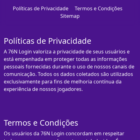
Políticas de Privacidade
Termos e Condições
Sitemap
Políticas de Privacidade
A 76N Login valoriza a privacidade de seus usuários e
está empenhada em proteger todas as informações
pessoais fornecidas durante o uso de nossos canais de
comunicação. Todos os dados coletados são utilizados
exclusivamente para fins de melhoria contínua da
experiência de nossos jogadores.
Termos e Condições
Os usuários da 76N Login concordam em respeitar