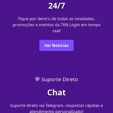
24/7
Fique por dentro de todas as novidades,
promoções e eventos da 76N Login em tempo
real!
Ver Notícias
💬 Suporte Direto
Chat
Suporte direto via Telegram, respostas rápidas e
atendimento personalizado!