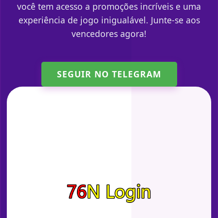
você tem acesso a promoções incríveis e uma
experiência de jogo inigualável. Junte-se aos
vencedores agora!
SEGUIR NO TELEGRAM