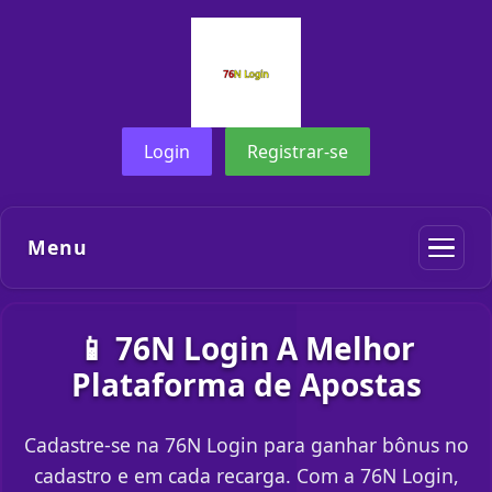
Login
Registrar-se
Menu
📱 76N Login A Melhor
Plataforma de Apostas
Cadastre-se na 76N Login para ganhar bônus no
cadastro e em cada recarga. Com a 76N Login,