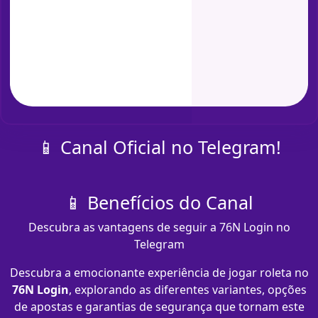
📱 Canal Oficial no Telegram!
📱 Benefícios do Canal
Descubra as vantagens de seguir a 76N Login no
Telegram
Descubra a emocionante experiência de jogar roleta no
76N Login
, explorando as diferentes variantes, opções
de apostas e garantias de segurança que tornam este