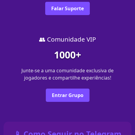
Falar Suporte
👥 Comunidade VIP
1000+
Junte-se a uma comunidade exclusiva de
jogadores e compartilhe experiências!
Entrar Grupo
📱 Como Seguir no Telegram