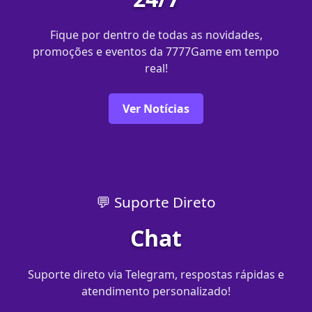
Fique por dentro de todas as novidades,
promoções e eventos da 7777Game em tempo
real!
Ver Notícias
💬 Suporte Direto
Chat
Suporte direto via Telegram, respostas rápidas e
atendimento personalizado!