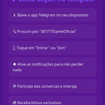
📱 Baixe o app Telegram no seu dispositivo
🔍 Procure por "@7777GameOficial"
👆 Toque em "Entrar" ou "Join"
🔔 Ative as notificações para não perder
nada
💬 Participe das conversas e interaja
🎁 Receba bônus exclusivos