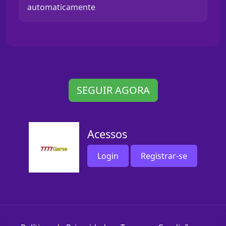
automaticamente
SEGUIR AGORA
Acessos
Login
Registrar-se