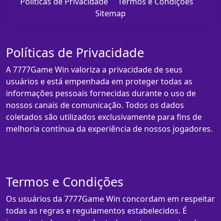
Políticas de Privacidade
Termos e Condições
Sitemap
Políticas de Privacidade
A 7777Game Win valoriza a privacidade de seus
usuários e está empenhada em proteger todas as
informações pessoais fornecidas durante o uso de
nossos canais de comunicação. Todos os dados
coletados são utilizados exclusivamente para fins de
melhoria contínua da experiência de nossos jogadores.
Termos e Condições
Os usuários da 7777Game Win concordam em respeitar
todas as regras e regulamentos estabelecidos. É