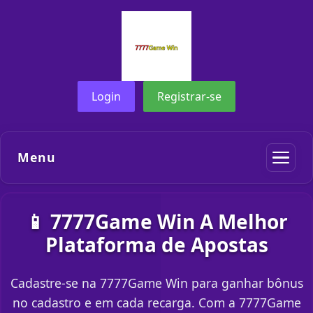
Login
Registrar-se
Menu
📱 7777Game Win A Melhor
Plataforma de Apostas
Cadastre-se na 7777Game Win para ganhar bônus
no cadastro e em cada recarga. Com a 7777Game