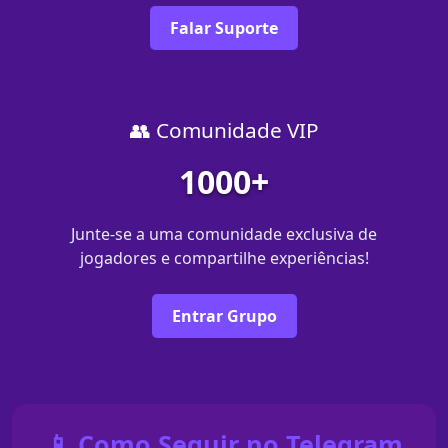
Falar Suporte
👥 Comunidade VIP
1000+
Junte-se a uma comunidade exclusiva de
jogadores e compartilhe experiências!
Entrar Grupo
📱 Como Seguir no Telegram