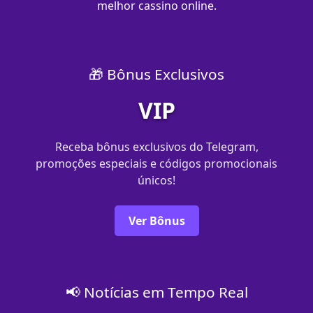
melhor cassino online.
🎁 Bônus Exclusivos
VIP
Receba bônus exclusivos do Telegram,
promoções especiais e códigos promocionais
únicos!
Ver Bônus
📢 Notícias em Tempo Real