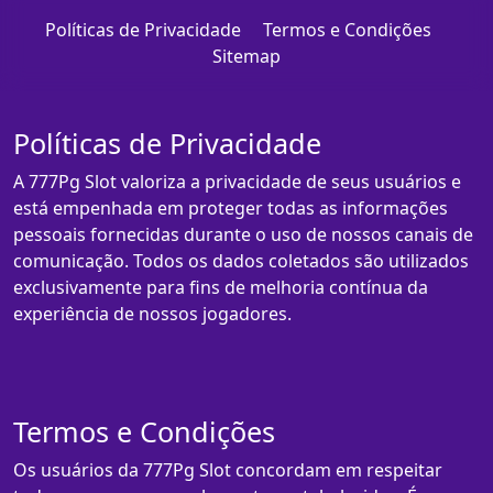
Políticas de Privacidade
Termos e Condições
Sitemap
Políticas de Privacidade
A 777Pg Slot valoriza a privacidade de seus usuários e
está empenhada em proteger todas as informações
pessoais fornecidas durante o uso de nossos canais de
comunicação. Todos os dados coletados são utilizados
exclusivamente para fins de melhoria contínua da
experiência de nossos jogadores.
Termos e Condições
Os usuários da 777Pg Slot concordam em respeitar