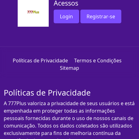
Acessos
Login
Registrar-se
Políticas de Privacidade
Termos e Condições
Sitemap
Políticas de Privacidade
A 777Plus valoriza a privacidade de seus usuários e está
empenhada em proteger todas as informações
pessoais fornecidas durante o uso de nossos canais de
comunicação. Todos os dados coletados são utilizados
exclusivamente para fins de melhoria contínua da