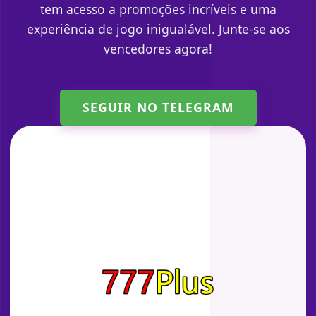
tem acesso a promoções incríveis e uma
experiência de jogo inigualável. Junte-se aos
vencedores agora!
SEGUIR NO TELEGRAM