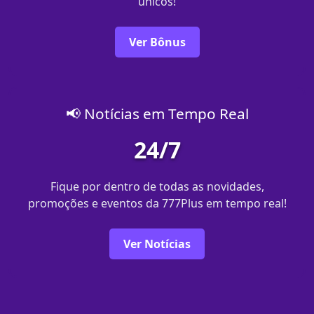
únicos!
Ver Bônus
📢 Notícias em Tempo Real
24/7
Fique por dentro de todas as novidades,
promoções e eventos da 777Plus em tempo real!
Ver Notícias