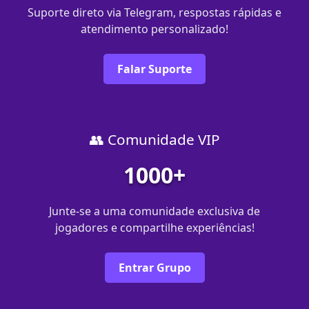
Suporte direto via Telegram, respostas rápidas e
atendimento personalizado!
Falar Suporte
👥 Comunidade VIP
1000+
Junte-se a uma comunidade exclusiva de
jogadores e compartilhe experiências!
Entrar Grupo