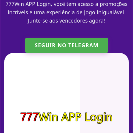
777Win APP Login, você tem acesso a promoções
incríveis e uma experiência de jogo inigualável.
Junte-se aos vencedores agora!
SEGUIR NO TELEGRAM