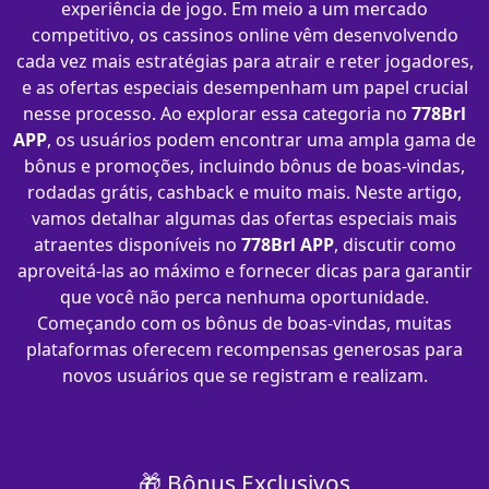
experiência de jogo. Em meio a um mercado
competitivo, os cassinos online vêm desenvolvendo
cada vez mais estratégias para atrair e reter jogadores,
e as ofertas especiais desempenham um papel crucial
nesse processo. Ao explorar essa categoria no
778Brl
APP
, os usuários podem encontrar uma ampla gama de
bônus e promoções, incluindo bônus de boas-vindas,
rodadas grátis, cashback e muito mais. Neste artigo,
vamos detalhar algumas das ofertas especiais mais
atraentes disponíveis no
778Brl APP
, discutir como
aproveitá-las ao máximo e fornecer dicas para garantir
que você não perca nenhuma oportunidade.
Começando com os bônus de boas-vindas, muitas
plataformas oferecem recompensas generosas para
novos usuários que se registram e realizam.
🎁 Bônus Exclusivos