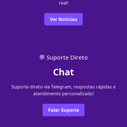
real!
Ver Notícias
💬 Suporte Direto
Chat
Suporte direto via Telegram, respostas rápidas e
atendimento personalizado!
Falar Suporte