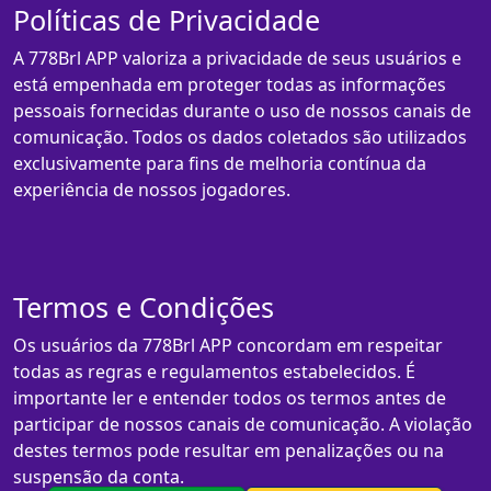
Políticas de Privacidade
A 778Brl APP valoriza a privacidade de seus usuários e
está empenhada em proteger todas as informações
pessoais fornecidas durante o uso de nossos canais de
comunicação. Todos os dados coletados são utilizados
exclusivamente para fins de melhoria contínua da
experiência de nossos jogadores.
Termos e Condições
Os usuários da 778Brl APP concordam em respeitar
todas as regras e regulamentos estabelecidos. É
importante ler e entender todos os termos antes de
participar de nossos canais de comunicação. A violação
destes termos pode resultar em penalizações ou na
suspensão da conta.