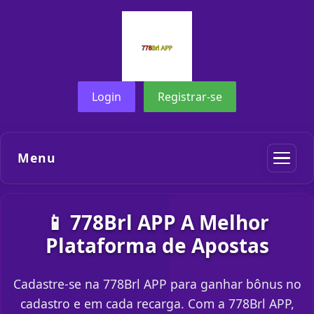
Login
Registrar-se
Menu
📱 778Brl APP A Melhor
Plataforma de Apostas
Cadastre-se na 778Brl APP para ganhar bônus no
cadastro e em cada recarga. Com a 778Brl APP,