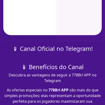
📱 Canal Oficial no Telegram!
📱 Benefícios do Canal
Descubra as vantagens de seguir a 778Brl APP no
Telegram
As ofertas especiais no
778Brl APP
são mais do que
simples promoções; elas representam a oportunidade
perfeita para os jogadores maximizaram sua