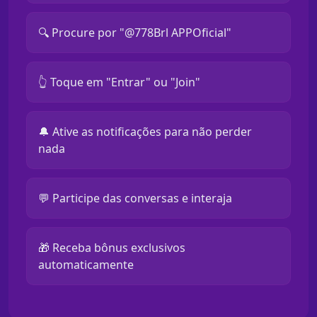
🔍 Procure por "@778Brl APPOficial"
👆 Toque em "Entrar" ou "Join"
🔔 Ative as notificações para não perder
nada
💬 Participe das conversas e interaja
🎁 Receba bônus exclusivos
automaticamente