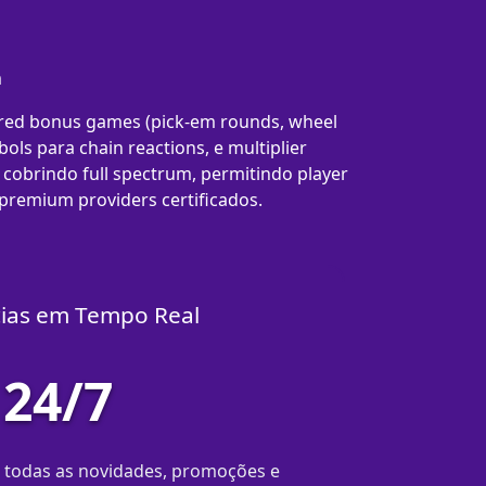
m
ggered bonus games (pick-em rounds, wheel
ls para chain reactions, e multiplier
 cobrindo full spectrum, permitindo player
 premium providers certificados.
cias em Tempo Real
24/7
e todas as novidades, promoções e