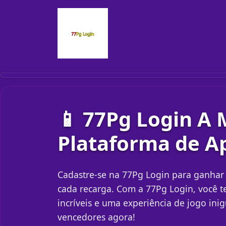
📱 77Pg Login A 
Plataforma de A
Cadastre-se na 77Pg Login para ganhar
cada recarga. Com a 77Pg Login, você 
incríveis e uma experiência de jogo inig
vencedores agora!