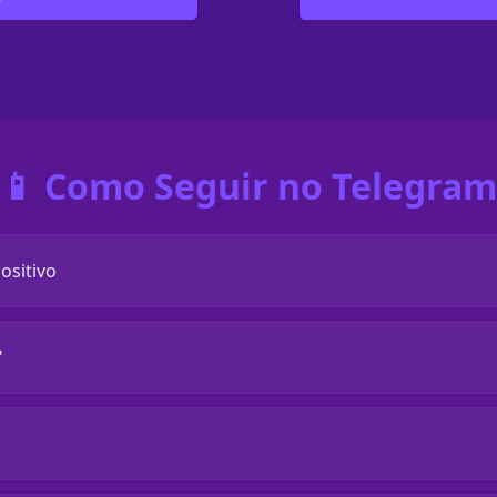
📱 Como Seguir no Telegram
ositivo
"