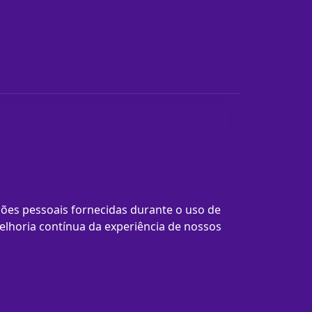
ções pessoais fornecidas durante o uso de
elhoria contínua da experiência de nossos