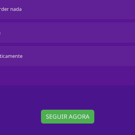
erder nada
a
aticamente
SEGUIR AGORA