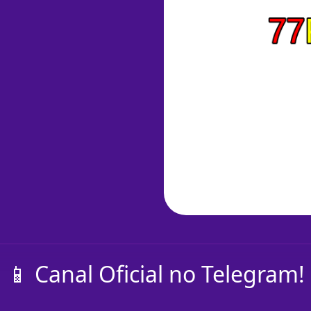
📱 Canal Oficial no Telegram!