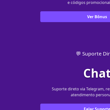
e códigos promocionai
Ver Bônus
💬 Suporte Di
Cha
Suporte direto via Telegram, r
atendimento persona
Falar Suport