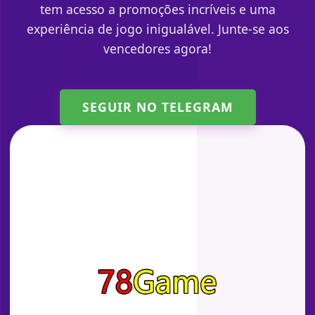
tem acesso a promoções incríveis e uma
experiência de jogo inigualável. Junte-se aos
vencedores agora!
SEGUIR NO TELEGRAM