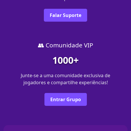
Falar Suporte
👥 Comunidade VIP
1000+
Junte-se a uma comunidade exclusiva de
jogadores e compartilhe experiências!
Entrar Grupo