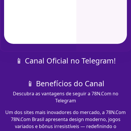
📱 Canal Oficial no Telegram!
📱 Benefícios do Canal
Descubra as vantagens de seguir a 78N.Com no
Telegram
Um dos sites mais inovadores do mercado, a 78N.Com
78N.Com Brasil apresenta design moderno, jogos
variados e bônus irresistíveis — redefinindo o