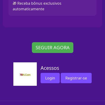
🎁 Receba bônus exclusivos
automaticamente
SEGUIR AGORA
Acessos
Login
Registrar-se