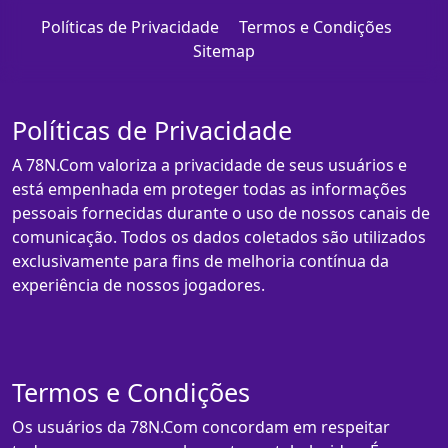
Políticas de Privacidade
Termos e Condições
Sitemap
Políticas de Privacidade
A 78N.Com valoriza a privacidade de seus usuários e
está empenhada em proteger todas as informações
pessoais fornecidas durante o uso de nossos canais de
comunicação. Todos os dados coletados são utilizados
exclusivamente para fins de melhoria contínua da
experiência de nossos jogadores.
Termos e Condições
Os usuários da 78N.Com concordam em respeitar