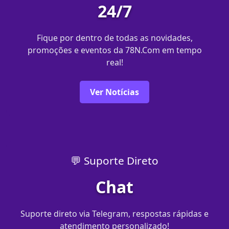
24/7
Fique por dentro de todas as novidades,
promoções e eventos da 78N.Com em tempo
real!
Ver Notícias
💬 Suporte Direto
Chat
Suporte direto via Telegram, respostas rápidas e
atendimento personalizado!