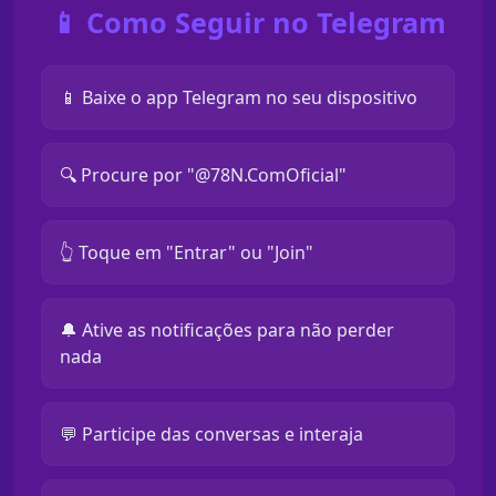
📱 Como Seguir no Telegram
📱 Baixe o app Telegram no seu dispositivo
🔍 Procure por "@78N.ComOficial"
👆 Toque em "Entrar" ou "Join"
🔔 Ative as notificações para não perder
nada
💬 Participe das conversas e interaja