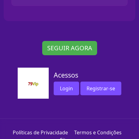
SEGUIR AGORA
Acessos
Login
Registrar-se
Políticas de Privacidade
Termos e Condições