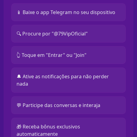
📱 Baixe o app Telegram no seu dispositivo
🔍 Procure por "@79VipOficial"
👆 Toque em "Entrar" ou "Join"
🔔 Ative as notificações para não perder
nada
💬 Participe das conversas e interaja
🎁 Receba bônus exclusivos
automaticamente