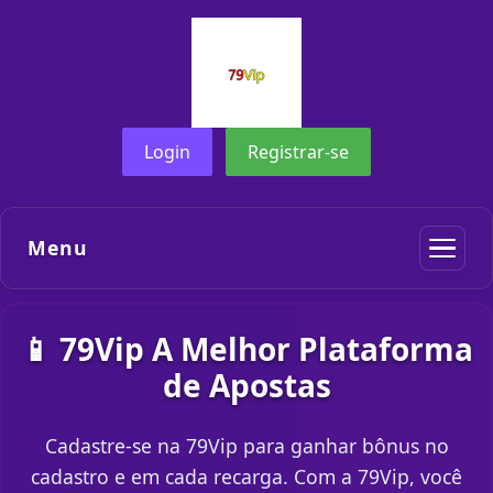
Login
Registrar-se
Menu
📱 79Vip A Melhor Plataforma
de Apostas
Cadastre-se na 79Vip para ganhar bônus no
cadastro e em cada recarga. Com a 79Vip, você