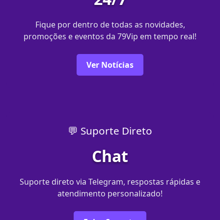
Fique por dentro de todas as novidades,
promoções e eventos da 79Vip em tempo real!
Ver Notícias
💬 Suporte Direto
Chat
Suporte direto via Telegram, respostas rápidas e
atendimento personalizado!